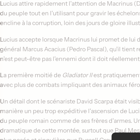
Lucius attire rapidement l'attention de Macrinus (
D
du peuple tout en l'utilisant pour gravir les éche
encline à la corruption, loin des jours de gloire illu
Lucius accepte lorsque Macrinus lui promet de lui 
général Marcus Acacius (
Pedro Pascal
), qu'il tien
n'est peut-être pas l'ennemi dont il doit réellement 
La première moitié de
Gladiator II
est pratiquement 
avec plus de combats impliquant des animaux féro
Un détail dont le scénariste
David Scarpa
était vis
manière un peu trop expéditive l'ascension de Lucius
du peuple romain comme de ses frères d'armes. U
dramatique de cette montée, surtout que Paul Me
plus posée et singulière que
Russell Crowe
.