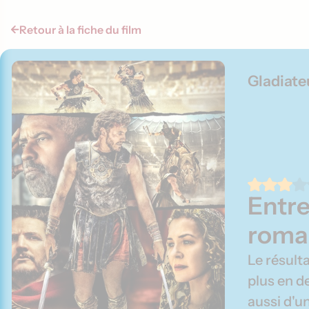
Retour à la fiche du film
Gladiateu
Entre
roma
Le résulta
plus en d
aussi d'u