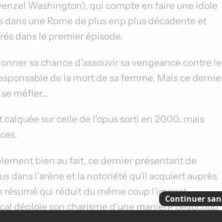
enzel Washington
), qui compte en faire une idole
lons dans une Rome de plus enp plus décadente et
strés dans le premier épisode.
donner sa chance d'assouvir sa vengeance contre le
t responsable de la mort de sa femme. Mais ce dernie
se méfier...
calquée sur celle de l'opus sorti en 2000, mais
ces.
iblement bien au fait, ce dernier présentant de
 dans l'arène et la notoriété qu'il acquiert auprès
n résumé qui réduit du même coup l'impact
scal déploie son charisme d'une manière beaucoup