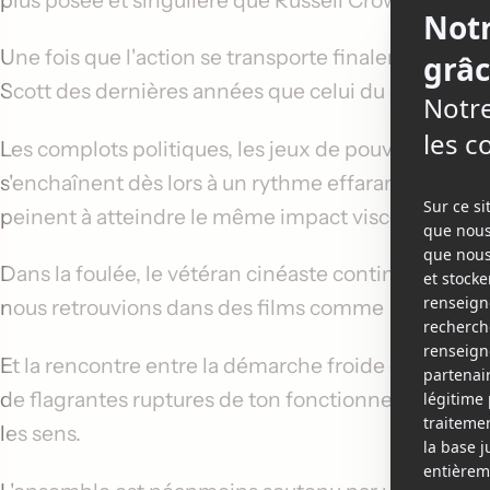
Une fois que l'action se transporte finalement du
Scott
des dernières années que celui du début du m
Les complots politiques, les jeux de pouvoir et le
s'enchaînent dès lors à un rythme effarant, tandis 
peinent à atteindre le même impact viscéral que cel
Dans la foulée, le vétéran cinéaste continue de c
nous retrouvions dans des films comme
The Couns
Et la rencontre entre la démarche froide et ultra 
de flagrantes ruptures de ton fonctionne autant qu
les sens.