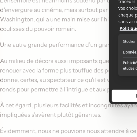
L'ensemble est néanmoins soutenu par un Paul Mesc
d'envergure au cinéma, mais surtout par la prestat
Washington, qui a une main mise sur l'histoire com
coulisses du pouvoir romain.
Une autre grande performance d'un grand acteur qu
Au milieu de décors aussi imposants que luxuriants,
renouer avec la forme plus touffue des péplums de
donne, certes, au spectateur ce qu'il est venu voir, 
ronds pour permettre à l'intrigue et aux personnag
À cet égard, plusieurs facilités et incongruités aya
impliquées s'avèrent plutôt gênantes.
Évidemment, nous ne pouvions nous attendre à c