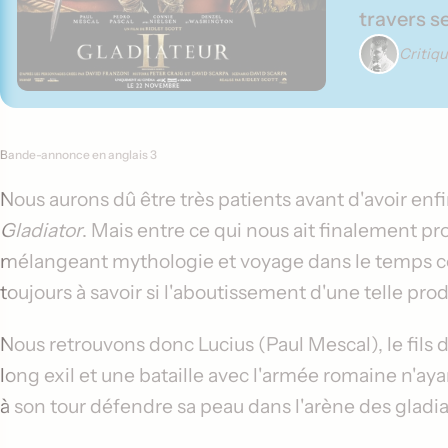
travers s
Critiq
Contenu de la critique
Bande-annonce en anglais 3
Nous aurons dû être très patients avant d'avoir enf
Gladiator
. Mais entre ce qui nous ait finalement p
mélangeant mythologie et voyage dans le temps con
toujours à savoir si l'aboutissement d'une telle pro
Nous retrouvons donc Lucius (
Paul Mescal
), le fil
long exil et une bataille avec l'armée romaine n'aya
à son tour défendre sa peau dans l'arène des gladia