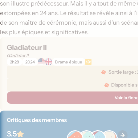
son illustre prédécesseur. Mais il y a tout de même
estompées en 24 ans. Le résultat se révèle ainsi à l
de son maître de cérémonie, mais aussi d'un scéna
les plus épiques et significatives.
Gladiateur II
Gladiator II
2h28
2024
Drame épique
D
Sortie large :
é
t
Disponible s
a
Voir la fic
i
l
s
Critiques des membres
d
e
3.5
s