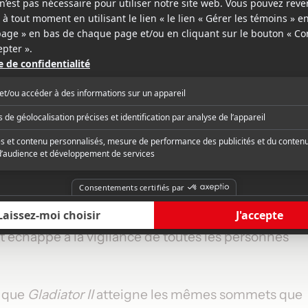
al particulièrement à l'aise dans son premier rôle
ion totalement désinvolte et imprévisible de Denze
me son personnage tire les ficelles dans les
i vieillit comme le bon vin.
 et d'une trame narrative se faisant une joie de
s années 1950, nous retrouvons une proposition qu
mais qui a aussi tendance à couper les coins très
es de progresser à un rythme satisfaisant.
nt échappé à la vigilance de toutes les personnes
e que
Gladiator II
atteigne les mêmes sommets que