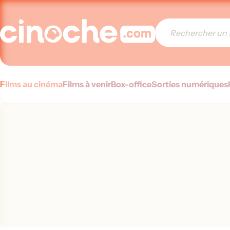
Films au cinéma
Films à venir
Box-office
Sorties numériques