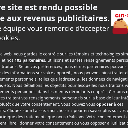
 côté de Rome, nous retrouvons davantage le
Ridley
illénaire.
s revirements de situation dignes d'un roman savon
que les séquences d'action, bien que plus élaborées
les présentées lors du premier tour de piste.
ultiver ce même goût assumé pour le grotesque que
elor
,
House of Gucci
et
Napoleon
.
méthodique du réalisateur et ces séquences marquan
'elle semble subitement envoyer le récit dans tous