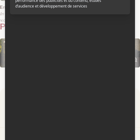
En bonne compagnie
In the Company of Women
v.o.esp.s.-t.f.
v.o.esp.s.-t.a.
Photos
3
Par