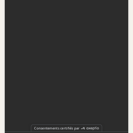
Contactez-nous
Conditions d'utilisation
Conditions de participation
Politique de confidentialité
Gestion du consentement
Représentation publicitaire par
Fuel Digital Media
© 2026 BIZZ Média inc. Tous droits réservés. -
Version: 1.1.11
-
f68cf5c1