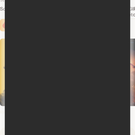
14 juillet 2015
16 juin 2015
Sorties DVD : The Longest Ride
VOIR. PARLER. AGIR
Cinéma sous les éto
Cinoche.com vous propose ...
Rédemptions
Spider-Man : un jour nouveau
L'odyssée
Spider-Man: Brand
The Odyssey
New Day