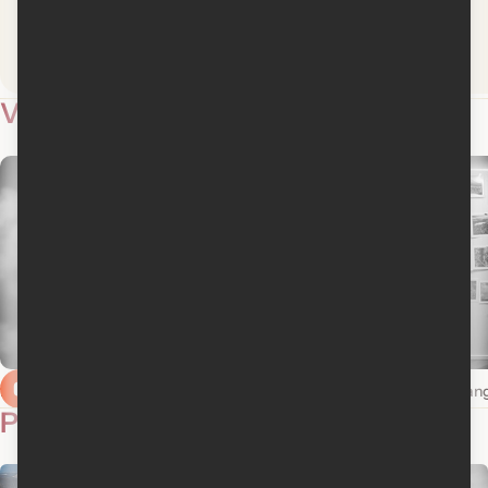
L'Express
Libération
Lire la critique
Lire la critique
Vidéos
4
Bande-annonce en français
Bande-annonce en ang
Photos
15