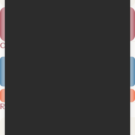
10
#
Box-office
Québécois
Meilleur rang
Semaine du
1er mai 2015
Critiques
4.5
9 critiques des membres
Ajouter ma critique
Revues de presse