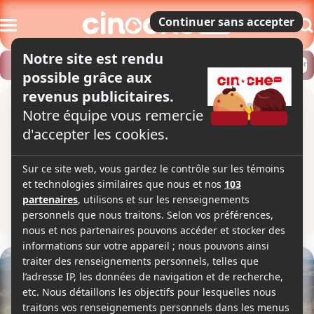
Modifier
Trouver un horaire
Localiser
Le sel de la terre
The Salt of the Earth
1h50
2015
Documentaire