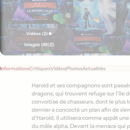
Vidéos (2)
Images (49)
Informations
Critiques
Vidéos
Photos
Actualités
S
I
Harold et ses compagnons sont passés m
y
dragons, qui trouvent refuge sur l'île 
n
n
convoitise de chasseurs, dont le plus 
f
o
dernier a concocté un plan afin de s'
o
p
d'Harold. Il utilisera comme appât une 
s
r
du mâle alpha. Devant la menace qui pl
i