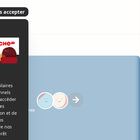
5
ques des membres