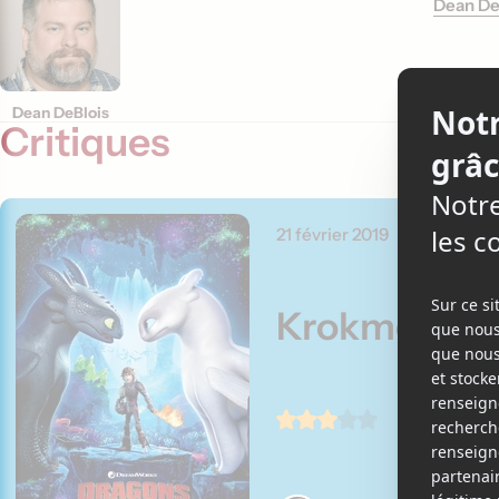
Dean De
Dean DeBlois
Critiques
21 février 2019
Krokmou le 