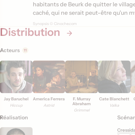
m
s
habitants de Beurk de quitter le villa
a
caché, qui ne serait peut-être qu'un m
t
Synopsis © Cinoche.com
i
Distribution
o
n
Acteurs
11
s
Jay Baruchel
America Ferrera
F. Murray
Cate Blanchett
Abraham
Hiccup
Astrid
Valka
Grimmel
Réalisation
Scénar
Cressid