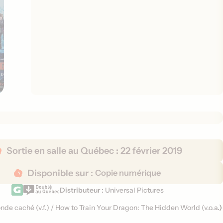
Sortie en salle au Québec :
22 février 2019
Disponible sur :
Copie numérique
Distributeur :
Universal Pictures
onde caché (
v.f.
)
/
How to Train Your Dragon: The Hidden World (
v.o.a.
)