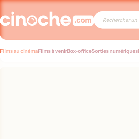
Films au cinéma
Films à venir
Box-office
Sorties numériques