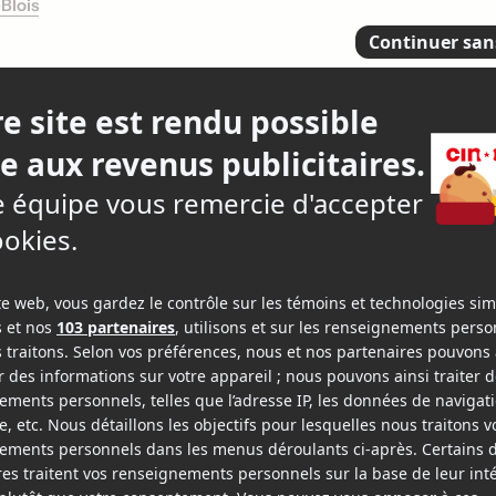
Blois
dragon magique
3.
2 criti