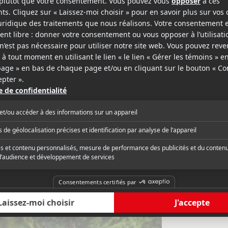
nac
film
Rogerebert.com
 HOW TO TRAIN YOUR DRAGON - THE
« The film's breathta
WORLD figure parmi les plus belles
fitting accompaniment
s récentes du cinéma d'animation
emotional struggles. 
n. »
critique complète
Lire la critique com