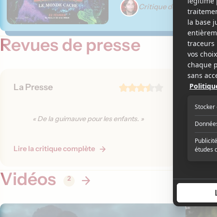
Critique de Martin Gig
Revues de presse
La Presse
Média
« Bref,
HIDDEN 
« De la guimauve pour les enfants. »
réussite
américai
Lire la critique complète
Lire la 
Vidéos
2