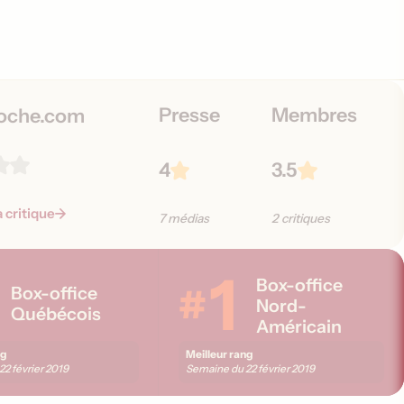
Presse
Membres
oche.com
4
3.5
a critique
7 médias
2 critiques
1
Box-office
#
Box-office
Nord-
Québécois
Américain
ng
Meilleur rang
22 février 2019
Semaine du
22 février 2019