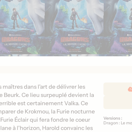
D
aîtres dans l'art de délivrer les
é
de Beurk. Ce lieu surpeuplé devient la
t
terrible est certainement Valka. Ce
a
emparer de Krokmou, la Furie nocturne
i
Versions :
V
Furie Éclair qui fera fondre le coeur
l
Dragon : Le m
e
ane à l'horizon, Harold convainc les
s