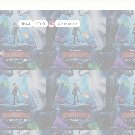
1h44
2019
Animation
ld