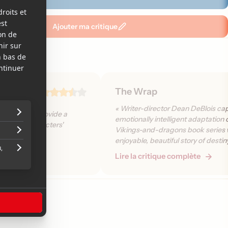
Ajouter ma critique
The Wrap
« Writer-director Dean DeBlois cap
king images provide a
emotionally intelligent adaptation 
 to the characters'
Vikings-and-dragons book series 
»
enjoyable, beautiful story of desti
freedom. »
plète
Lire la critique complète