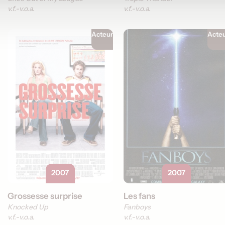
v.f.
v.o.a.
v.f.
v.o.a.
Acteur
Acte
2007
2007
Grossesse surprise
Les fans
Knocked Up
Fanboys
v.f.
v.o.a.
v.f.
v.o.a.