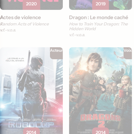
2020
2019
Actes de violence
Dragon : Le monde caché
Random Acts of Violence
How to Train Your Dragon: The
Hidden World
v.f.
v.o.a.
v.f.
v.o.a.
Acteur
Voix
2014
2014