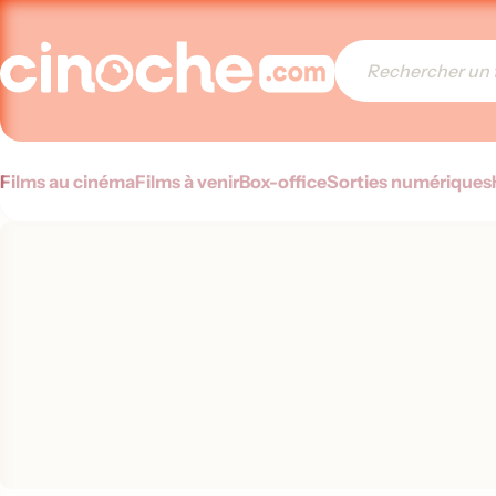
Films au cinéma
Films à venir
Box-office
Sorties numériques