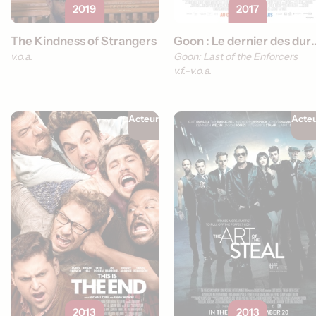
2019
2017
The Kindness of Strangers
Goon : Le dernier d
v.o.a.
Goon: Last of the Enforcers
v.f.
v.o.a.
Acteur
Acte
2013
2013