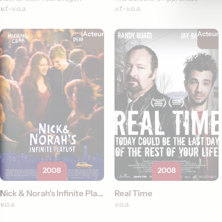
v.f.
v.o.a.
v.f.
v.o.a.
Acteur
Acteur
2008
2008
Nick & Norah's Infinite Playlist
Real Time
v.o.a.
v.o.a.