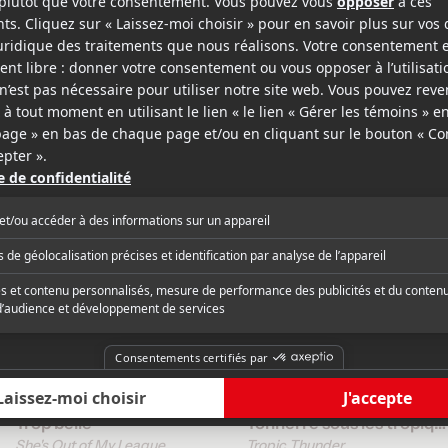
Notre Dame de Grâce
Le Trotski
Good Neighbours
The Trotsky
v.f.
v.o.a.
v.f.
v.o.a.
Acteur
Acte
2010
2008
Trop belle
Tonnerre sous les tropiques
She's Out of My League
Tropic Thunder