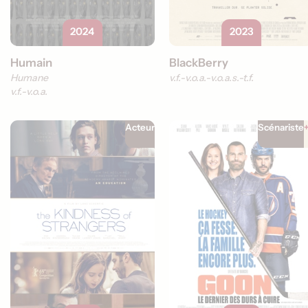
2024
2023
Humain
BlackBerry
Humane
v.f.
v.o.a.
v.o.a.s.-t.f.
v.f.
v.o.a.
Acteur
Scénariste