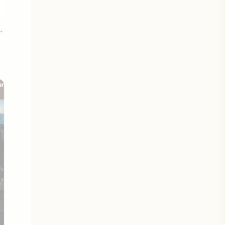
es durs à cuire
ur