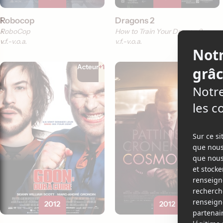
Robocop
Dragons 2
RoboCop
How to Train Your Dragon 2
v.f.
v.o.a.
v.f.
v.o.a.
Acteur
+1
Acteur
2012
2012