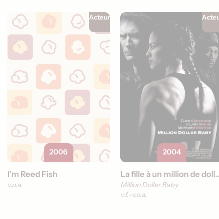
Acteur
Acte
2006
2004
I'm Reed Fish
La fille à un millio
v.o.a.
Million Dollar Baby
v.f.
v.o.a.