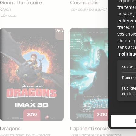
Goon : Dur à cuire
Cosmopolis
Goon
v.f.
v.o.a.
v.o.a.s.-t.f.
v.f.
v.o.a.
Voix
Acteur
2010
2010
Dragons
L'apprenti sorcier
How to Train Your Dragon
The Sorcerer's Apprentice