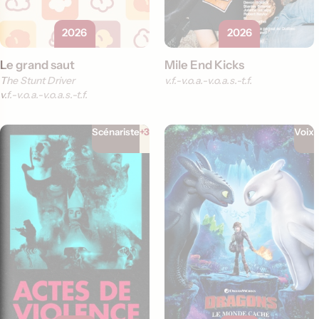
2026
2026
Le grand saut
Mile End Kicks
The Stunt Driver
v.f.
v.o.a.
v.o.a.s.-t.f.
v.f.
v.o.a.
v.o.a.s.-t.f.
Scénariste
+3
Voix