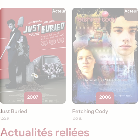
Acteur
Acteur
2007
2006
Just Buried
Fetching Cody
v.o.a.
v.o.a.
Actualités reliées