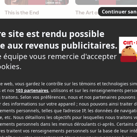
This is the End
The Art of the Steal
v.o.a.
v.o.a.
Acteur
Acte
2011
2010