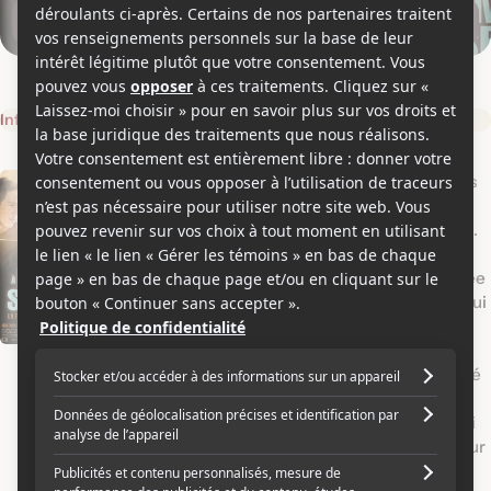
Vidéos (1)
Images (8)
Informations
Vidéos
Photos
Actualités
S
Gaëlle doit réapprendre à vivre en société. Ses
I
parents tentent de l'aider, tout comme une
y
n
multitude de personnes qui lui sont inconnues.
n
f
Mais elle repense au passé, à ces huit longues
o
années où son kidnappeur Vincent l'a enfermée
o
p
chez lui. Au début, elle détestait cet individu qui
s
r
lui a volé son adolescence. Peu à peu, elle s'est
i
habituée à sa présence, à cet homme qui
m
s
pouvait être violent mais qui n'aurait jamais osé
a
la toucher et qui lui a tout de même offert un
t
semblant d'éducation. Devant cette liberté qui
s'ouvre enfin à elle, il faudra faire des choix pour
i
continuer à avancer.