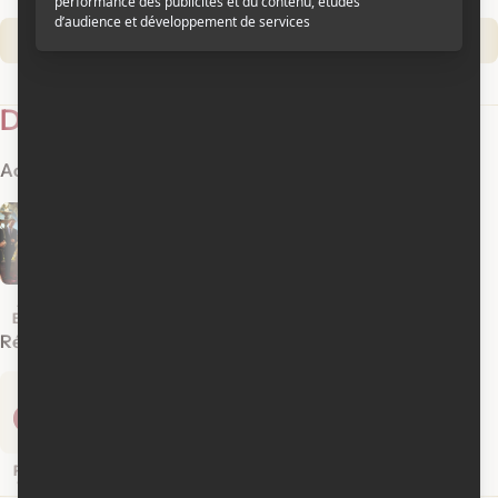
o
Synopsis © Cinoche.com
D
n
Sortie en salle au Québec :
21 septembre 2012
é
s
Distributeur :
AZ Films
t
Version :
À moi seule (
v.o.f.
)
V
a
Distribution
e
i
r
l
Acteurs
4
s
s
i
d
o
e
n
s
s
s
Agathe
Reda Kateb
Jacques
Hélène
Bonitzer
Bonnaffé
Fillières
o
Réalisation
Scénarisation
r
t
Frédéric Videau
i
e
s
Frédéric
Videau