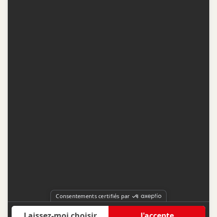
Contactez-nous
Conditions d'utilisation
Conditions de participation
Politique de confidentialité
Gestion du consentement
Représentation publicitaire par
Fuel Digital Media
© 2026 BIZZ Média inc. Tous droits réservés. -
Version: 1.1.11
-
f68cf5c1