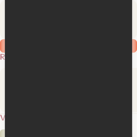
Presse
Membres
3
Soyez le
9 médias
premier!
Ajouter ma critique
Revues de presse
Médiafilm
Le Monde
Lire la critique
Lire la critique
Vidéos
1