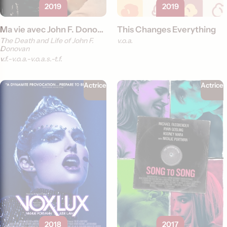
2019
2019
Ma vie avec John F. Donovan
This Changes Everything
The Death and Life of John F.
v.o.a.
Donovan
v.f.
v.o.a.
v.o.a.s.-t.f.
Actrice
Actrice
2018
2017