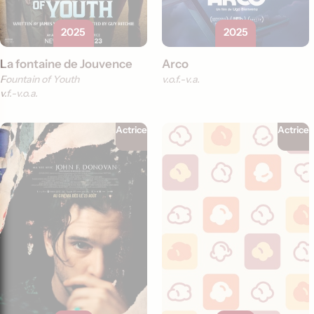
2025
2025
La fontaine de Jouvence
Arco
Fountain of Youth
v.o.f.
v.a.
v.f.
v.o.a.
Actrice
Actrice