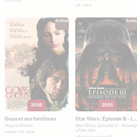
v.f.
v.o.a.
Actrice
Actri
2006
2005
Goya et ses fantômes
Star Wars : Épisode III - La revanche des
Goya's Ghosts
Star Wars: Episode III - Reven
of the Sith
v.o.a.s.-t.f.
v.o.a.
v.f.
v.o.a.
v.o.a.s.-t.f.