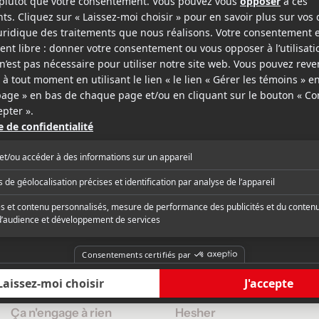
Jackie
Thor : Un monde obscur
v.o.a.s.-t.f.
v.o.a.
Thor: The Dark World
v.f.
v.o.a.
Actrice
Actrice
2011
2011
Ça n'engage à rien
Hesher