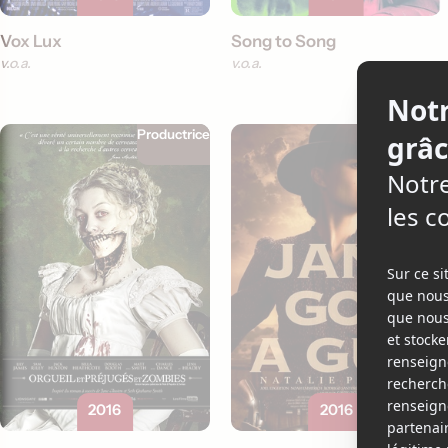
Vox Lux
Song to Song
v.o.a.
v.o.a.
Productrice
Actrice
+1
2016
2016