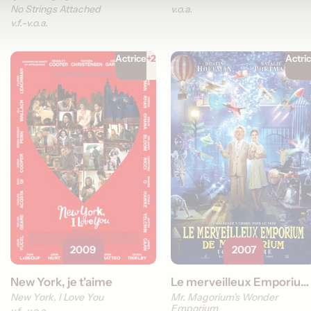
No Strings Attached
v.o.a.
v.f.
v.o.a.
Actrice
+2
Actri
2009
2007
New York, je t'aime
Le merveilleux Emporium de M. Magorium
New York, I Love You
Mr. Magorium's Wonder
Emporium
v.f.
v.o.a.