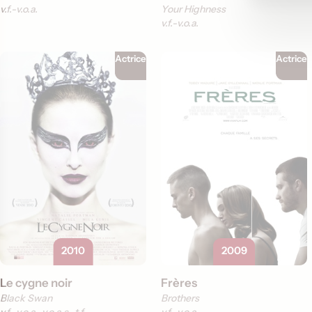
v.f.
v.o.a.
Your Highness
v.f.
v.o.a.
Actrice
Actrice
2010
2009
Le cygne noir
Frères
Black Swan
Brothers
v.f.
v.o.a.
v.o.a.s.-t.f.
v.f.
v.o.a.