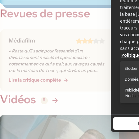
Revues de presse
Médiafilm
Lecin
« Reste qu'il s'agit pour l'essentiel d'un
« Comme 
divertissement musclé et spectaculaire -
Ang Lee 
notamment en ce qui a trait aux ravages causés
marque d
par le marteau de Thor -, qui s'avère un peu
propre, 
longuet toutefois. »
réalisat
Lire la critique complète
Lire la 
paye un 
Vidéos
8