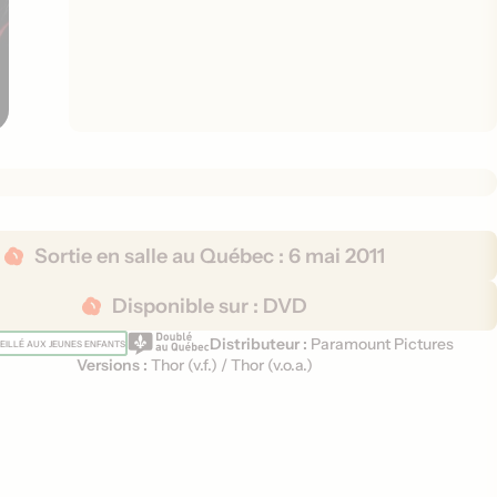
Sortie en salle au Québec :
6 mai 2011
Disponible sur :
DVD
Distributeur :
Paramount Pictures
ILLÉ AUX JEUNES ENFANTS
Versions :
Thor (
v.f.
)
/
Thor (
v.o.a.
)
V
e
r
s
i