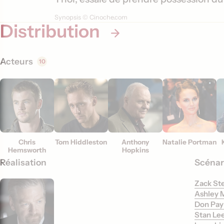
i
Synopsis © Cinoche.com
Distribution
o
n
s
Acteurs
10
Chris
Tom Hiddleston
Anthony
Natalie Portman
Hemsworth
Hopkins
Réalisation
Scénar
Zack St
Ashley M
Don Pa
Stan Le