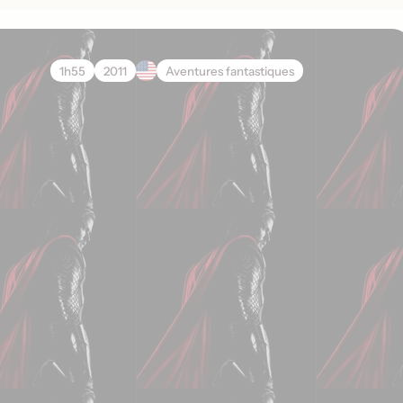
1h55
2011
Aventures fantastiques