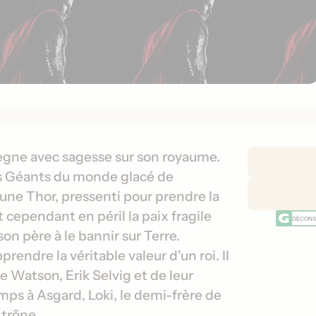
D
règne avec sagesse sur son royaume.
é
es Géants du monde glacé de
t
eune Thor, pressenti pour prendre la
a
 cependant en péril la paix fragile
DÉCONSE
i
on père à le bannir sur Terre.
l
rendre la véritable valeur d'un roi. Il
s
d
ne Watson, Erik Selvig et de leur
e
mps à Asgard, Loki, le demi-frère de
s
 trône.