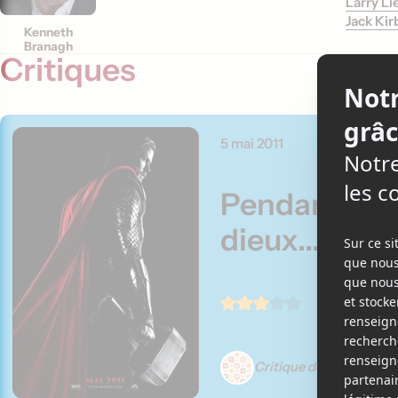
Larry Li
Jack Kir
Kenneth
Branagh
Critiques
5 mai 2011
Pendant ce 
dieux...
Critique de Karl Filion