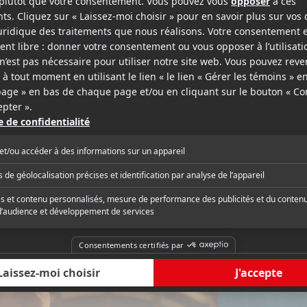
ema.ca
Panorama-Cin
Christopher Nolan, Bryan Singer et
« Thor est donc plus or
avant lui, Kenneth Branagh insuffle sa
à l’origine. Plus raffi
e commerce et son style qui lui est
personnages hauteme
autant au niveau des thèmes que de la
répond à la complexif
ion presque décalée et hors cadre qui
simplification au poss
critique complète
Lire la critique com
hommage sincère à Brian de Palma. »