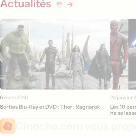
Actualités
64
6 mars 2018
24 janvier 
Sorties Blu-Ray et DVD : Thor : Ragnarok
Les 10 pe
ne se lass
Cinoche.com vous propo