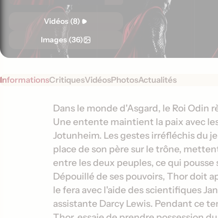
Vidéos (8)
Images (36)
Informations
Critiques
Vidéos
Photos
Actualités
S
I
Dans le monde d'Asgard, le Roi Odin 
y
Une entente maintient la paix avec l
n
n
Jotunheim. Les gestes irréfléchis du j
f
o
place de son père sur le trône, mettent
o
p
entre les deux peuples, ce qui pousse s
s
r
Dépouillé de ses pouvoirs, Thor doit app
i
m
s
le fera avec l'aide des scientifiques Ja
a
assistante Darcy Lewis. Pendant ce te
t
Thor, essaie de prendre possession du