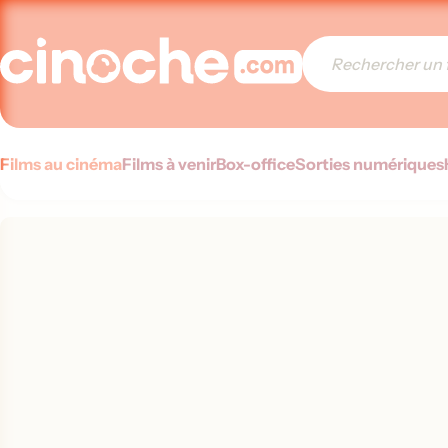
Films au cinéma
Films à venir
Box-office
Sorties numériques