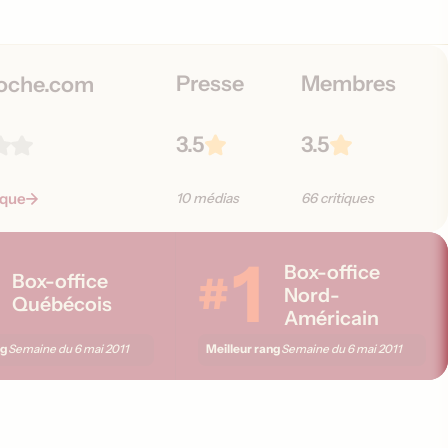
o
n
s
Presse
Membres
oche.com
3.5
3.5
tique
10 médias
66 critiques
1
Box-office
#
Box-office
Nord-
Québécois
Américain
ng
Meilleur rang
Semaine du
6 mai 2011
Semaine du
6 mai 2011