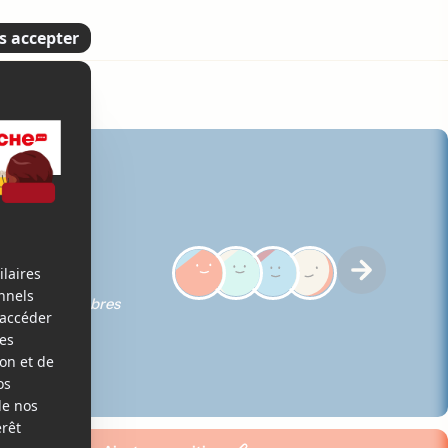
5
iques des membres