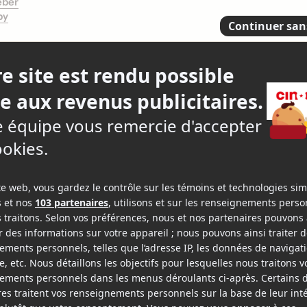
eber
by
temps chez les
3.
66 crit