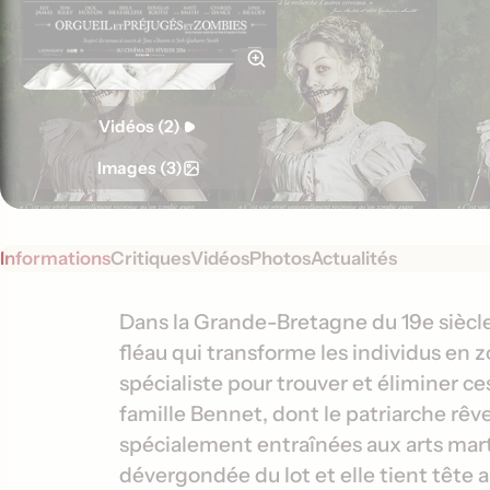
Vidéos (2)
Images (3)
Informations
Critiques
Vidéos
Photos
Actualités
S
I
Dans la Grande-Bretagne du 19e siècle,
y
fléau qui transforme les individus en z
n
n
spécialiste pour trouver et éliminer ces
f
o
famille Bennet, dont le patriarche rêve
o
p
spécialement entraînées aux arts marti
s
r
dévergondée du lot et elle tient tête a
i