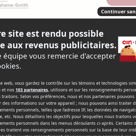
rahame-Smith
e vivant
3.
14 crit