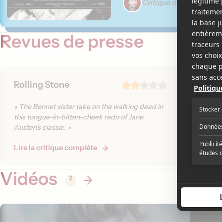
Critique de Martin Gig
Revues de presse
Rolling Stone
Variet
« The Bennet sister take on the walking dead in
« Tolera
this tongue-in-bitten-cheek redo of Jane
substant
Austen's classic. »
Lire la critique complète
Lire la 
Vidéos
2