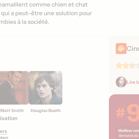
r
d
chamaillent comme chien et chat
s
e
 qui a peut-être une solution pour
i
s
mbies à la société.
o
s
n
o
s
r
Cin
t
i
e
s
Lire l
#
Matt Smith
Douglas Booth
isation
ers
Meilleur ra
Semaine du
sten