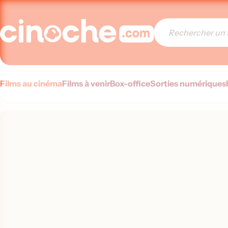
Films au cinéma
Films à venir
Box-office
Sorties numériques