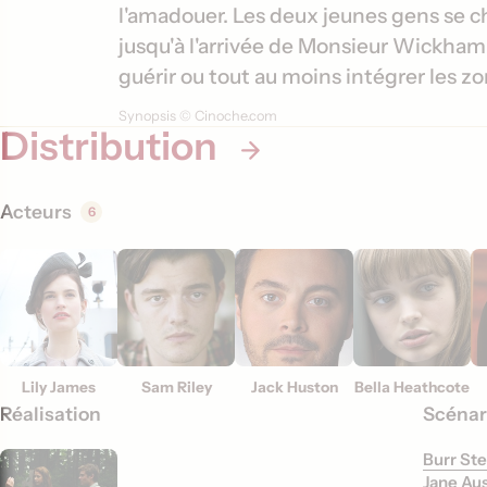
m
s
l'amadouer. Les deux jeunes gens se 
a
jusqu'à l'arrivée de Monsieur Wickham
t
guérir ou tout au moins intégrer les zo
i
Synopsis © Cinoche.com
Distribution
o
n
s
Acteurs
6
Lily James
Sam Riley
Jack Huston
Bella Heathcote
Réalisation
Scénar
Burr Ste
Jane Au