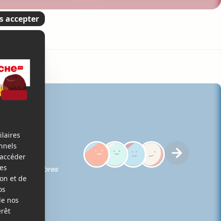
5
iques des membres