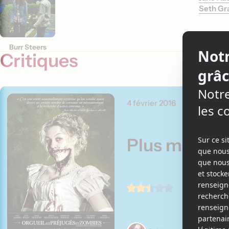
Seth G
Burr Steers
Critiques
4 février 2016
Plus mort qu