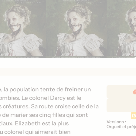
D
 la population tente de freiner un
é
ombies. Le colonel Darcy est le
t
 créatures. Sa route croise celle de la
a
 de marier ses cinq filles qui sont
i
Versions :
V
aux. Elizabeth est la plus
l
Orgueil et pré
e
u colonel qui aimerait bien
s