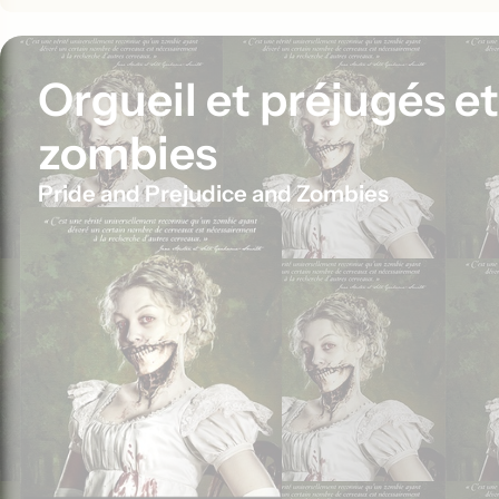
Orgueil et préjugés et
zombies
Pride and Prejudice and Zombies