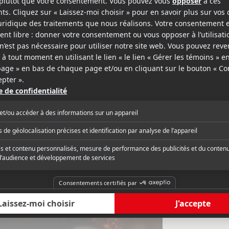
nac
y
Agence QMI
« Les scènes d'action
ble, but not handsome enough to tempt
pensées, même si on s
ial audiences. »
long métrage de 108 m
budget (Orgueil et p
entre 10 et 20 millio
critique complète
Lire la critique com
a trait à l'attaque de
zombies. »