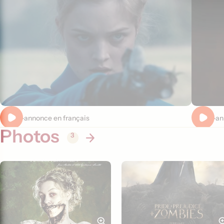
Bande-annonce en français
Bande-an
Photos
3