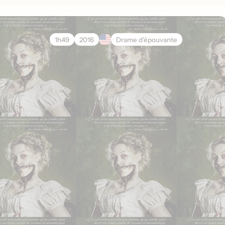
1h49
2016
Drame d'épouvante