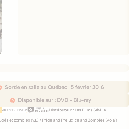
Sortie en salle au Québec :
5 février 2016
Disponible sur :
DVD - Blu-ray
Distributeur :
Les Films Séville
VIOLENCE - HORREUR
jugés et zombies (
v.f.
)
/
Pride and Prejudice and Zombies (
v.o.a.
)