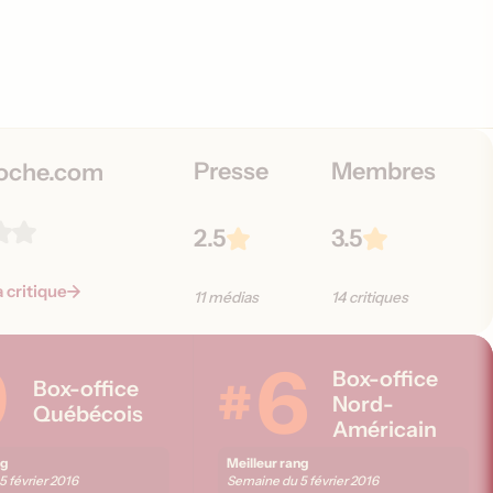
Presse
Membres
oche.com
2.5
3.5
a critique
11 médias
14 critiques
9
6
Box-office
#
Box-office
Nord-
Québécois
Américain
ng
Meilleur rang
5 février 2016
Semaine du
5 février 2016