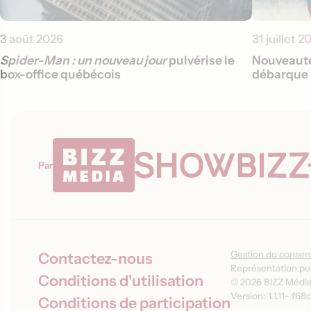
3 août 2026
31 juillet 2
Spider-Man : un nouveau jour
pulvérise le
Nouveauté
box-office québécois
débarque 
Par
Gestion du conse
Contactez-nous
Représentation pub
Conditions d'utilisation
© 2026 BIZZ Média 
Version: 1.1.11
-
f68c
Conditions de participation