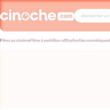
Films au cinéma
Films à venir
Box-office
Sorties numériques