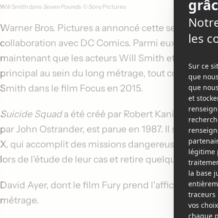
Will Smith dans
Seven Pounds
© Sony Pictures
Warner Bros. Pictures a annoncé cette semaine les d
collaboration avec DC Comics. Parmi eux,
Suicide
maintenant que les acteurs
Will Smith
et
Tom Har
principal au sein du long métrage, tout comme
Mar
Smith
dans le film
Focus
en 2015.
Suicide Squad
a été créé par Robert Kanigher et 
par John Ostrander, est parue en 1987. Il s'agit d'u
X, qui accomplit des missions dangereuses pour l
lors de l'étude de leur cas et retire quelques année
David Ayer
, dont le film
Fury
prend l'affiche aujourd
métrage.