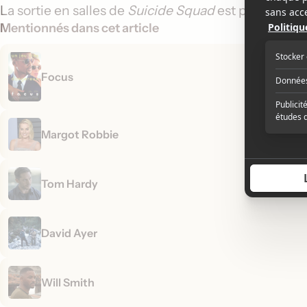
La sortie en salles de
Suicide Squad
est prévue en 
Mentionnés dans cet article
Focus
Margot Robbie
Tom Hardy
David Ayer
Will Smith