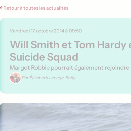
Retour à toutes les actualités
Vendredi 17 octobre 2014 à 09:50
Will Smith et Tom Hardy 
Suicide Squad
Margot Robbie pourrait également rejoindre l
Par Élizabeth Lepage-Boily
Contenu de l'article