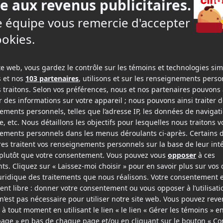
ates de sorties des films qu'elle produira en
 Squad
. Le
Deadline Hollywood
nous apprend
dy
sont tous deux en négociations pour un rôle
got Robbie
, qu'on pourra voir aux côtés de
Ross Andru en 1959. Une nouvelle mouture, imaginé
ne équipe de supervilains, aussi appelée Task Force
e gouvernement afin que ce dernier use de clémenc
s de prison à leur sentence respective.
'hui à travers l'Amérique du Nord, réalisera le long