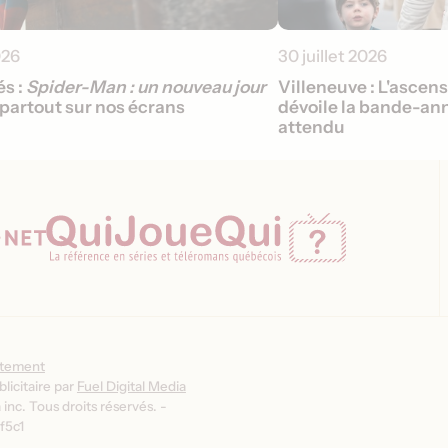
026
30 juillet 2026
s :
Spider-Man : un nouveau jour
Villeneuve : L'ascen
partout sur nos écrans
dévoile la bande-ann
attendu
ntement
licitaire par
Fuel Digital Media
inc. Tous droits réservés. -
f5c1