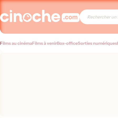
Films au cinéma
Films à venir
Box-office
Sorties numériques