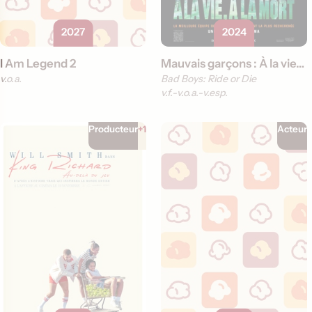
2027
2024
I Am Legend 2
Mauvais garçons : À la vie, à la mort
v.o.a.
Bad Boys: Ride or Die
v.f.
v.o.a.
v.esp.
Producteur
+1
Acteur