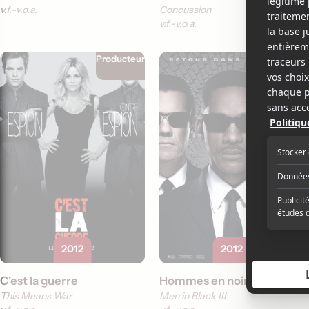
v.f.
v.o.a.
Concussion
v.f.
v.o.a.
Producteur
Acteur
2012
2012
C'est la guerre
Hommes en noir 3
This Means War
Men in Black III