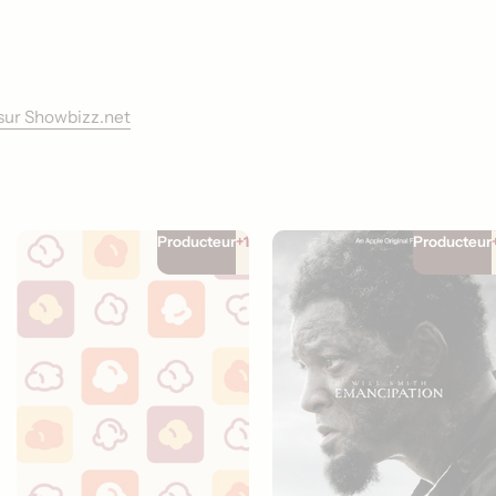
h sur Showbizz.net
Producteur
+1
Producteur