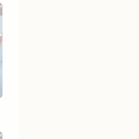
ix
ur