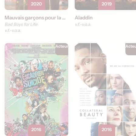
2020
2019
Mauvais garçons pour la vie
Aladdin
Bad Boys for Life
v.f.
v.o.a.
v.f.
v.o.a.
Acteur
Acte
2016
2016