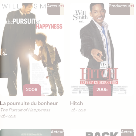
Acteur
+1
Producteur
+1
2006
2005
La poursuite du bonheur
Hitch
The Pursuit of Happyness
v.f.
v.o.a.
v.f.
v.o.a.
Acteur
Acteur