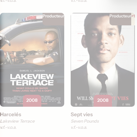
v.f.
v.o.a.
v.f.
v.o.a.
Producteur
Producteur
+1
2008
2008
Harcelés
Sept vies
Lakeview Terrace
Seven Pounds
v.f.
v.o.a.
v.f.
v.o.a.