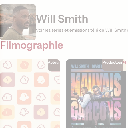
Will Smith
Voir les séries et émissions télé de Will Smit
Filmographie
Acteur
Producteur
+1