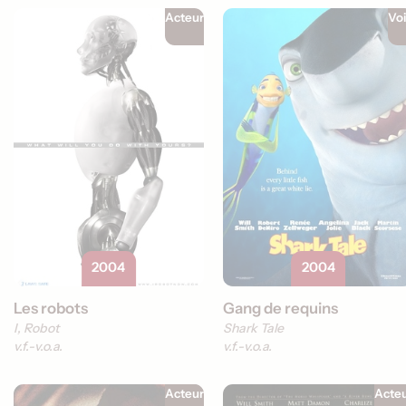
Acteur
Vo
2004
2004
Les robots
Gang de requins
I, Robot
Shark Tale
v.f.
v.o.a.
v.f.
v.o.a.
Acteur
Acte