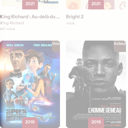
2021
2021
King Richard : Au-delà du jeu
Bright 2
King Richard
v.o.a.
v.f.
v.o.a.
Voix
Acteur
2019
2019