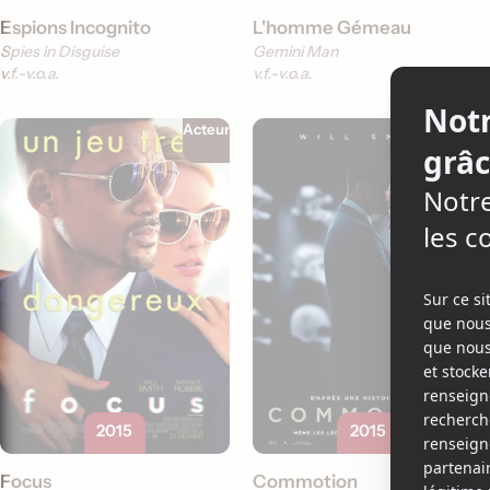
Espions Incognito
L'homme Gémeau
Spies in Disguise
Gemini Man
v.f.
v.o.a.
v.f.
v.o.a.
Acteur
Acteur
2015
2015
Focus
Commotion