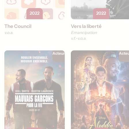
2022
2022
The Council
Vers la liberté
v.o.a.
Emancipation
v.f.
v.o.a.
Acteur
Acte