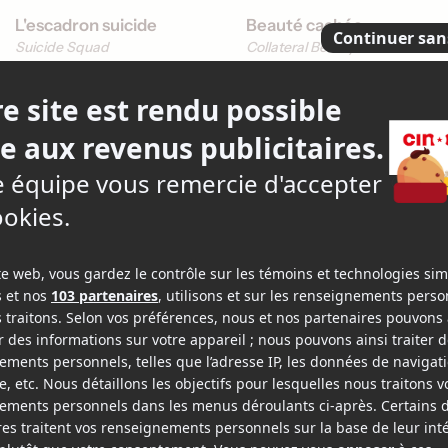
L'escadron suicide
Beauté cachée
Suicide Squad
Collateral Beauty
v.f.
v.o.a.
v.f.
v.o.a.
Producteur
Acteur
2014
2013
Annie
Après la terre