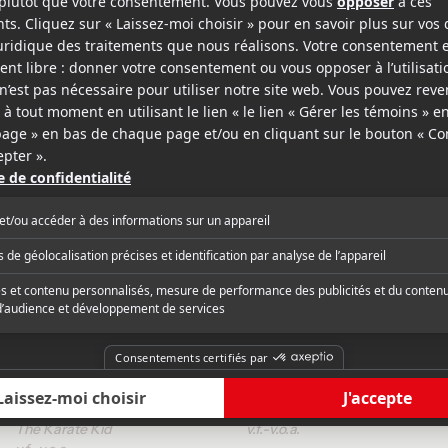
v.f.
v.o.a.
After Earth
v.f.
v.o.a.
Producteur
Producteur
2010
2008
Le karaté kid
Hancock
The Karate Kid
v.f.
v.o.a.