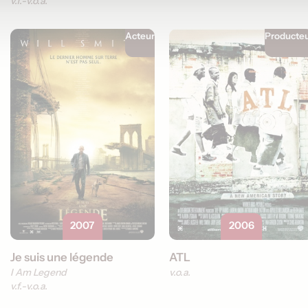
v.f.
v.o.a.
Acteur
Producte
2007
2006
Je suis une légende
ATL
I Am Legend
v.o.a.
v.f.
v.o.a.