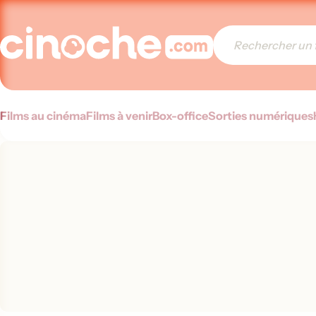
Films au cinéma
Films à venir
Box-office
Sorties numériques