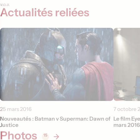
v.o.a.
Actualités reliées
25 mars 2016
7 octobre 
Nouveautés : Batman v Superman: Dawn of
Le film Eye
Justice
mars 2016
Photos
15