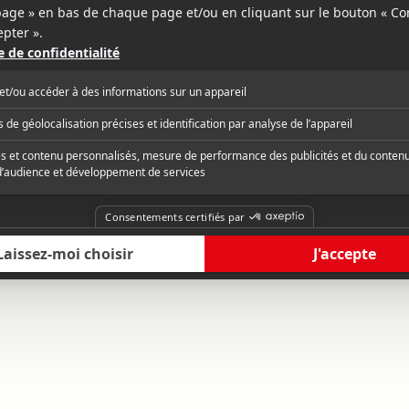
Vous descendez?
Délinquants
A Long Way Down
Hellion
v.f.
v.o.a.
v.f.
v.o.a.