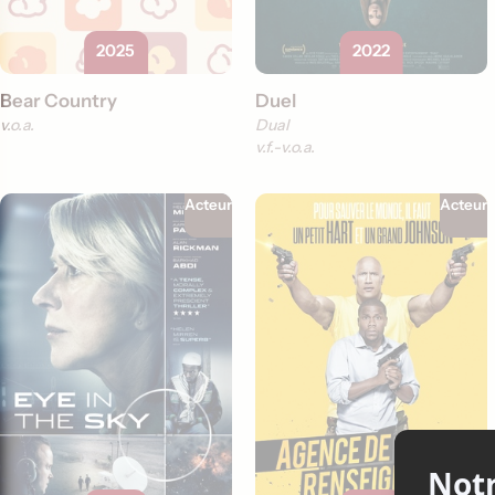
2025
2022
Bear Country
Duel
v.o.a.
Dual
v.f.
v.o.a.
Acteur
Acteur