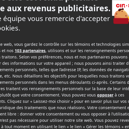
2016
2014
The 9th life of Louis Drax
Need for Speed
v.o.a.
v.f.
v.o.a.
Acteur
Acte
2014
2014