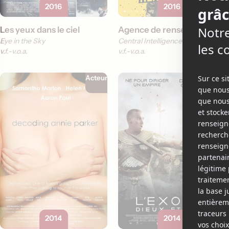
2016
2016
Les yeux dans le ciel
Agence de renseignement
Eye in the Sky
Central Intelligence
v.f.
v.o.a.
v.f.
v.o.a.
Acteur
Acteur
2014
2014