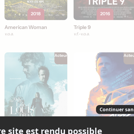
2018
2016
American Woman
Triple 9
v.o.a.
v.f.
v.o.a.
Acteur
Acte