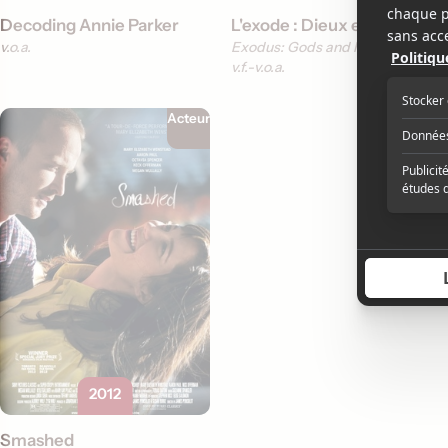
Decoding Annie Parker
L'exode : Dieux et rois
v.o.a.
Exodus: Gods and Kings
v.f.
v.o.a.
Acteur
2012
Smashed