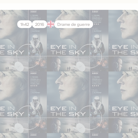
1h42
2016
Drame de guerre