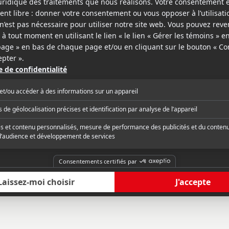
ic
Rolling Stone
in des produits infantilisants hyper-
« Helen Mirren and A
és qui ne cessent de polluer nos
merits of drone warfa
ou encore de la voie va-t-en-guerre
headlines drama. »
chael Bay et son patriotisme aveugle,
he Sky choisit de regarder plutôt du côté
critique complète
Lire la critique com
isses du pouvoir militaro-politique dans
s des décisions terribles sont prises; la
ion d'une maison abritant des futurs
s justifie-t-elle par exemple la mort
 de vies innocentes alentour ? À cette
, Hood répond par un thriller captivant.