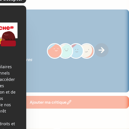
5
ques des membres
Ajouter ma critique