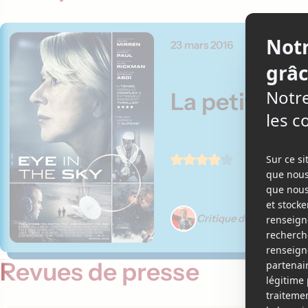
23 mars 2016
La petite fil
Critique de Élizabeth L
Revues de presse