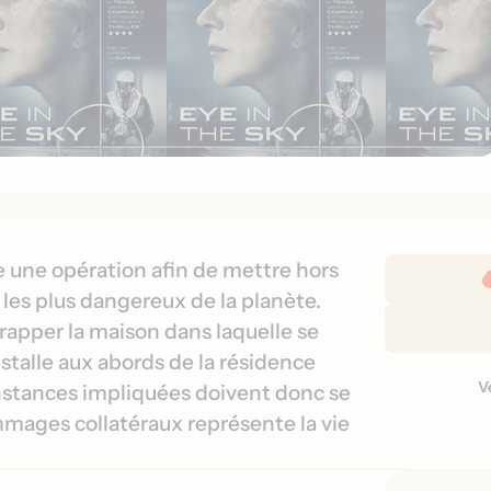
D
 une opération afin de mettre hors
é
s les plus dangereux de la planète.
t
frapper la maison dans laquelle se
a
installe aux abords de la résidence
i
V
V
instances impliquées doivent donc se
l
e
ages collatéraux représente la vie
s
r
d
s
e