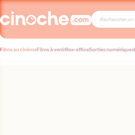
Films au cinéma
Films à venir
Box-office
Sorties numériques