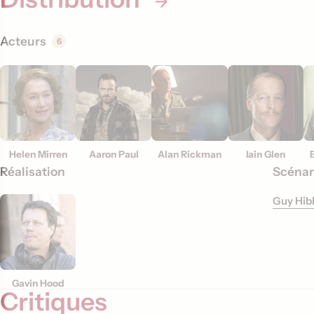
t
i
Acteurs
6
o
n
s
Helen Mirren
Aaron Paul
Alan Rickman
Iain Glen
Réalisation
Scénar
Guy Hib
Gavin Hood
Critiques