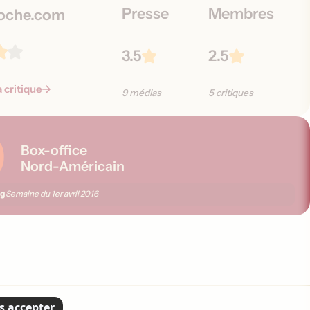
Presse
Membres
oche.com
3.5
2.5
a critique
9 médias
5 critiques
9
Box-office
Nord-Américain
ng
Semaine du
1er avril 2016