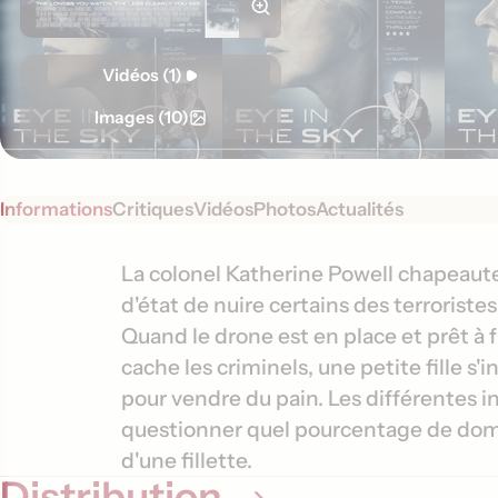
Vidéos (1)
Images (10)
Informations
Critiques
Vidéos
Photos
Actualités
S
I
La colonel Katherine Powell chapeaute
y
d'état de nuire certains des terroriste
n
n
Quand le drone est en place et prêt à 
f
o
cache les criminels, une petite fille s'
o
p
pour vendre du pain. Les différentes 
s
r
questionner quel pourcentage de domm
i
m
s
d'une fillette.
a
Distribution