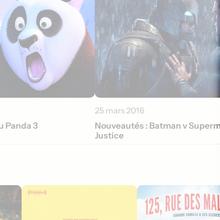
25 mars 2016
Fu Panda 3
Nouveautés : Batman v Superm
Justice