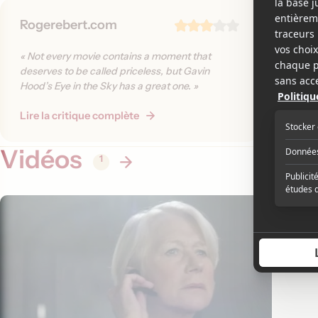
Rogerebert.com
Cinéfil
« Bien lo
« Not every movie contains a moment that
médiatis
deserves to be called priceless, but Gavin
écrans, 
Hood’s Eye in the Sky has a great one. »
façon Mi
Eye in t
Lire la critique complète
Lire la 
des coul
lesquelle
Vidéos
destruct
1
kamikaze
certaine
question
»