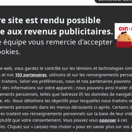
le aux pains
2.
5 criti
epage-Boily