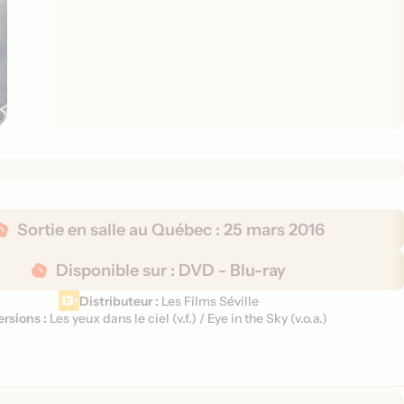
Sortie en salle au Québec :
25 mars 2016
Disponible sur :
DVD - Blu-ray
Distributeur :
Les Films Séville
ersions :
Les yeux dans le ciel (
v.f.
)
/
Eye in the Sky (
v.o.a.
)