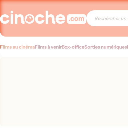
Films au cinéma
Films à venir
Box-office
Sorties numériques