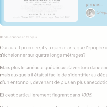
jamais...
Critiq
Contenu de la critique
Bande-annonce en français
Qui aurait pu croire, il y a quinze ans, que l'épop
s'échelonner sur quatre longs métrages?
Mais plus le cinéaste québécois s'aventure dans ses 
mais auxquels il était si facile de s'identifier au 
d'un entonnoir, devenant de plus en plus anecdotiq
Et c'est particulièrement flagrant dans
1995
.