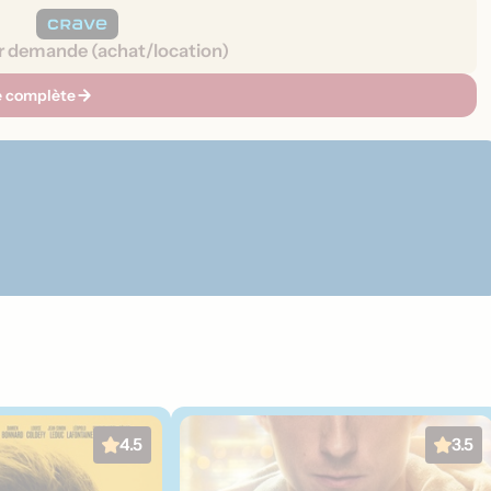
r demande (achat/location)
he complète
4.5
3.5