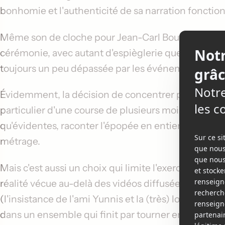
bonhomie et l'authenticité de sa narration fonctio
Même son de cloche pour Jean-Carl Boucher, qui in
cérémonie, avec autant d'espièglerie que de malad
toujours un peu dépassée par les événements.
Évidemment, la décision de concentrer pratiquemen
particulier d'une course de plusieurs mois autour d
qu'évidentes, raconter l'épopée en entier aurait dav
métrage.
Mais c'est aussi un choix qui limite l'exercice dans
réalité vécue au-delà des vidéos diffusées, Trogi 
(l'insistance de l'ami Yunnis et la (très) longue 
dans un ensemble qui finit par tourner en rond et s