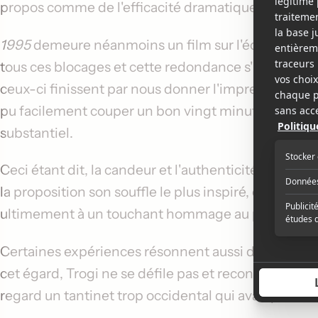
propos comme de l'efficacité dramatique.
1995
demeure néanmoins un film sur l'échec et tout
tous ces blocages et cette redondance s'imposent
ceux-ci finissent par nous donner l'impression de m
pu facilement couper un bon vingt minutes. Ou du 
substantiel.
Ceci étant dit, la candeur et l'authenticité dont f
la proposition son souffle le plus inspiré, en partic
ultimement à un touchant hommage au père de ce 
Certaines expériences résonnent aussi davantage av
cet égard, Trogi ne se défile pas et reconnaît ses p
regard un tantinet trop occidental qui avait pu tei