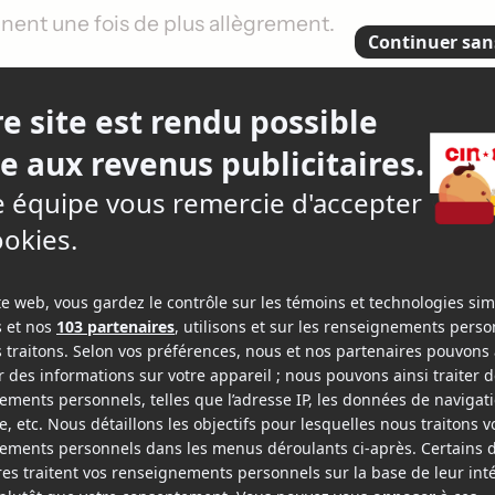
nnent une fois de plus allègrement.
carne toujours aussi justement le jeune maître de
resse, adoptant une attitude fonceuse, mais
t toutes ses énergies sur un chapitre en
u monde est délibérée. Pour des raisons plus
antage été de l'ordre de la série télé que du long
 ses propres élans. En nous donnant un aperçu de la
signe bien plusieurs moments comiques fort efficace
séquence des douanes en sont de bons exemples), mai
'étirer un peu trop en longueur pour le bien de son