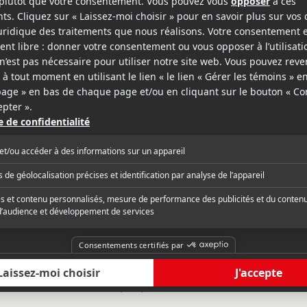
es les frustrations qui viennent avec. Mais même s
 comme l'un des principaux moteurs du projet,
eubler artificiellement un récit dont nous aurions
moins, consacrer celles-ci à quelque chose de plus
ait toujours preuve Ricardo Trogi donnent également 
ulier durant la seconde moitié du film, qui mène
dernier.
ec les sensibilités du monde d'aujourd'hui. Et à
ropres faux pas, notamment en ce qui a trait au
nter sa démarche à l'époque.