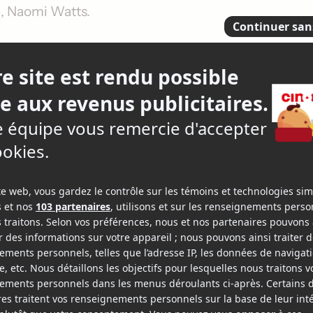
l
,
Naomi Watts
.
doit composer avec le décès subit de sa femme Julia
rouvait aussi. Impossible pour lui de vivre le deuil
ement rien. Après avoir tissé une amitié étrange ave
une compagnie de distribution, Davis en viendra à l
r mieux pouvoir se reconstruire. Un lien unique avec
ements, viendra l'aider dans son processus. Jusqu'où
 rédemption et renouer avec l'existence?
Synopsis ©
 - 110 min.
r
,
Jean Reno
.
ont en émoi. Godefroy de Montmirail a disparu et o