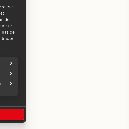
e
t
n
r
à
e
c
à