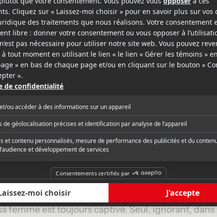
r d'ici la prochaine lune sinon il perdra ses titres d
cquouille la Fripouille sont coincés en 1793 pendan
capite tous les partisans de la royauté et de l'ancie
se joint à une famille de nobles en se faisant passe
ris ne sera pas évident et encore moins retourner 
min.
ey Bennett
.
 de celui qui la vit, dans ce cas-ci Henry, un homm
ment amnésique, Henry se retrouve rapidement ave
ore le pourquoi. Après avoir été capturé, il réussit 
 femme est toujours captive. Seul, ignorant, dans