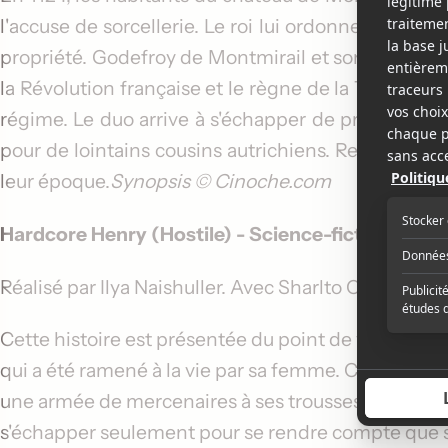
l'accuse de sorcellerie. Le roi lui ordonne de reveni
propriété. Godefroy de Montmirail et son fidèle Ja
la Révolution française et le règne de la Terreur dé
régime. Le duo arrive à s'échapper de prison et il 
pour de lointains cousins autrichiens. Regagner Pa
leur époque.
Synopsis © Cinoche.com
Hardcore Henry (Hostile)
- Science-fiction - 96 
Réalisé par
Ilya Naishuller
. Avec
Sharlto Copley
,
Hal
Cette histoire est présentée du point de vue unique
qui a été ramené à la vie par sa femme. Complète
une armée de mercenaires à ses trousses et il en ign
s'échapper seulement pour se rendre compte que sa