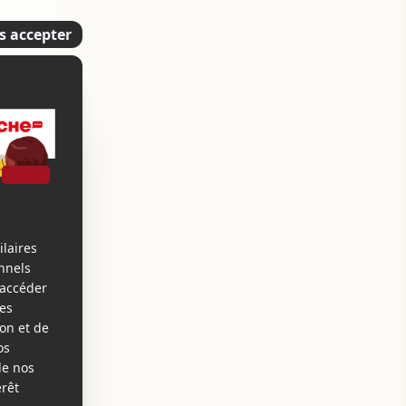
,
c
a
n