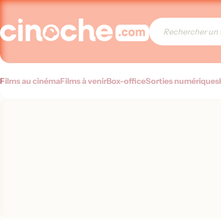
Films au cinéma
Films à venir
Box-office
Sorties numériques