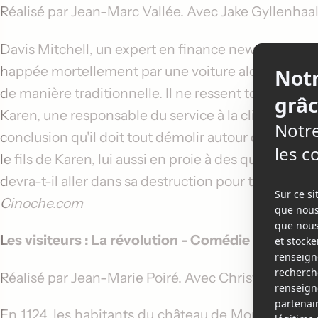
Réalisé par
Jean-Marc Vallée
. Avec
Jake Gyllenhaa
Davis Mitchell, un expert en finance new-yorkais, 
happée mortellement par une voiture alors qu'il s'y t
de manière traditionnelle. Il ne ressent tout simpl
Karen, une responsable du service à la clientèle d'
conclusion qu'il doit tout démolir autour de lui pou
le fils de Karen, lui aussi en proie à des questionn
devra-t-il aller dans sa destruction pour trouver la
Cinoche.com
Les visiteurs : La révolution
- Comédie fantastique
Réalisé par
Jean-Marie Poiré
. Avec
Christian Clavie
En 1124, les habitants du château de Montmirail s