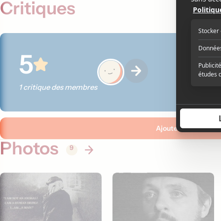
Critiques
5
1 critique des membres
Ajouter ma critique
Photos
9