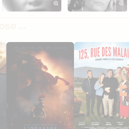
se ...