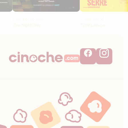
Une seule nuit
Tissé serré
One Night Only
Tight Lettuce