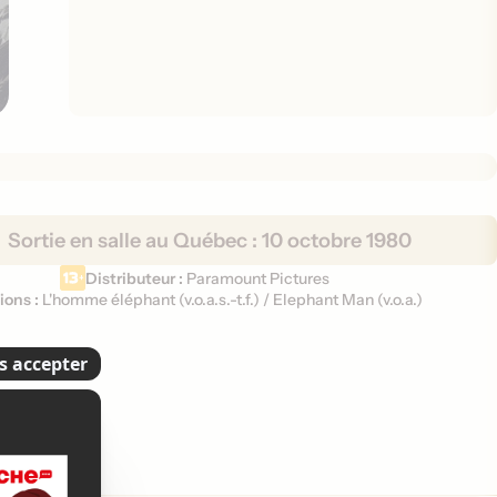
Sortie en salle au Québec :
10 octobre 1980
Distributeur :
Paramount Pictures
ions :
L'homme éléphant (
v.o.a.s.-t.f.
)
/
Elephant Man (
v.o.a.
)