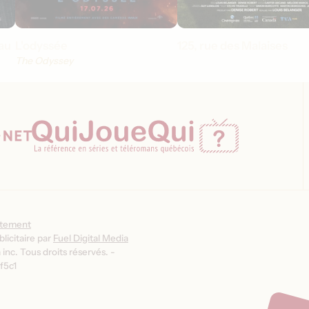
au
L'odyssée
125, rue des Malaises
The Odyssey
ntement
licitaire par
Fuel Digital Media
inc. Tous droits réservés. -
f5c1