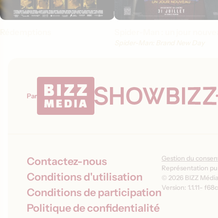
Rédemptions
Spider-Man : un jour nouve
Spider-Man: Brand New Day
Par
Gestion du conse
Contactez-nous
Représentation pub
Conditions d'utilisation
© 2026 BIZZ Média 
Version: 1.1.11
-
f68c
Conditions de participation
Politique de confidentialité