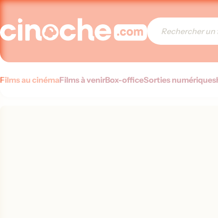
Films au cinéma
Films à venir
Box-office
Sorties numériques