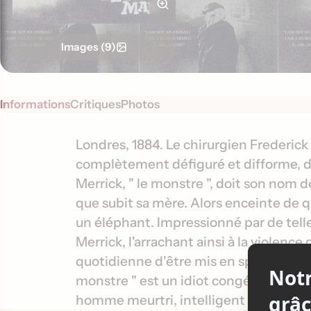
Images (9)
Informations
Critiques
Photos
S
I
Londres, 1884. Le chirurgien Frederi
y
complètement défiguré et difforme, de
n
n
Merrick, " le monstre ", doit son nom 
f
o
que subit sa mère. Alors enceinte de q
o
p
un éléphant. Impressionné par de telle
s
r
Merrick, l'arrachant ainsi à la violence 
i
m
s
quotidienne d'être mis en spectacle. L
a
monstre " est un idiot congénital. Il 
t
homme meurtri, intelligent et doté d'u