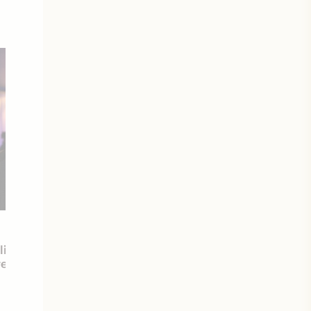
21 avril 2011
lisera officiellement
Les premières oeuvres de gran
re de Dune
réalisateurs au Cinéma du Par