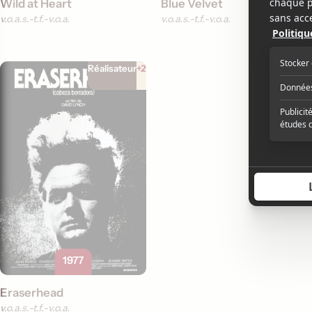
Wild at Heart
Blue Velvet
v.o.a.s.-t.f.
v.o.a.
v.o.a.s.-t.f.
v.o.a.
Réalisateur
+2
1977
Eraserhead
v.o.a.s.-t.f.
v.o.a.