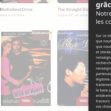
Mulholland Drive
The Straight Story
v.o.a.s.-t.f.
v.o.a.
v.o.a.s.-t.f.
v.f.
v.o.a.
Réalisateur
+1
Réalisateur
+1
1990
1986