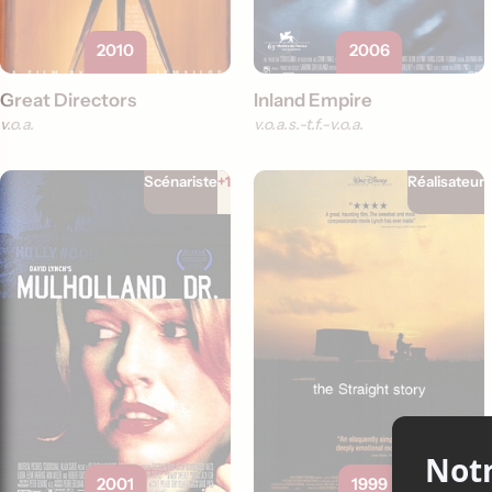
2010
2006
Great Directors
Inland Empire
v.o.a.
v.o.a.s.-t.f.
v.o.a.
Scénariste
+1
Réalisateur
2001
1999