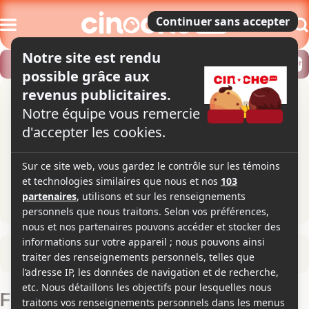
Modifier
Trouver un horaire
Localiser
Retour à la fiche du film
Film osé