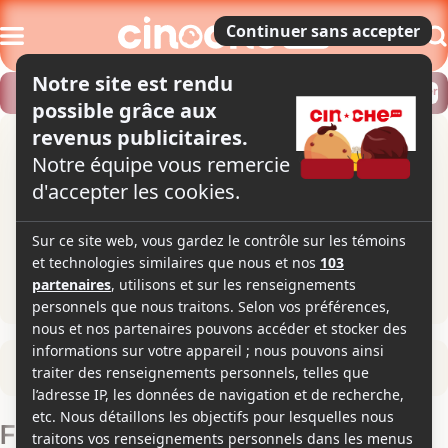
Modifier
Trouver un horaire
Localiser
Retour à la fiche du film
Film osé