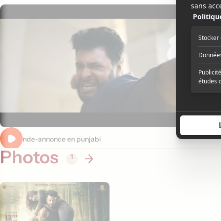
Pré-bande-annonce en punjabi
Photos
1