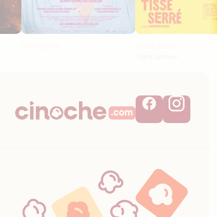
François.e
Tissé serré
Tight Lettuce