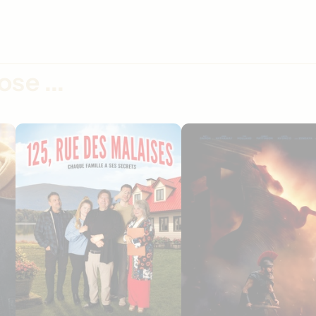
se ...