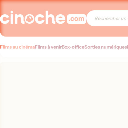
Films au cinéma
Films à venir
Box-office
Sorties numériques