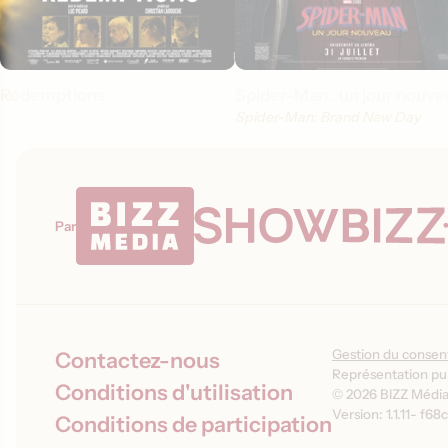
Rédemptions
Spider-Man : un jour nouve
Spider-Man: Brand New Day
Par
Gestion du conse
Contactez-nous
Représentation pub
Conditions d'utilisation
© 2026 BIZZ Média 
Version: 1.1.11
-
f68c
Conditions de participation