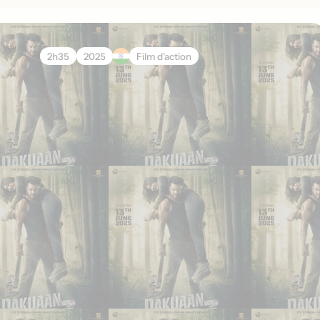
2h35
2025
Film d'action