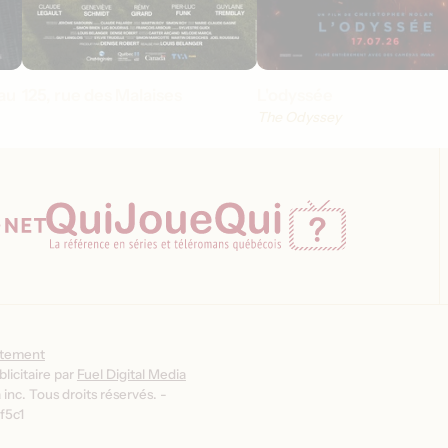
au
125, rue des Malaises
L'odyssée
The Odyssey
ntement
licitaire par
Fuel Digital Media
inc. Tous droits réservés. -
f5c1