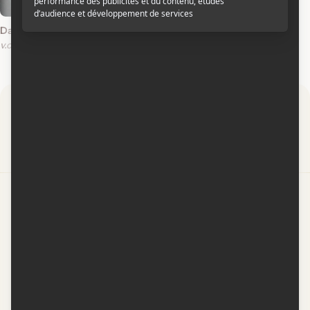
2025
Dakuaan Da Munda 3
v.o.punjabi.s.-t.a.
Par
Contactez-nous
Conditions d'utilisation
Conditions de participation
Politique de confidentialité