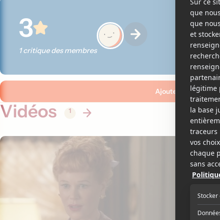
3
1 critique des membres
Ajouter ma critique
Vidéos
1