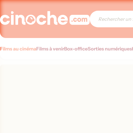
Films au cinéma
Films à venir
Box-office
Sorties numériques