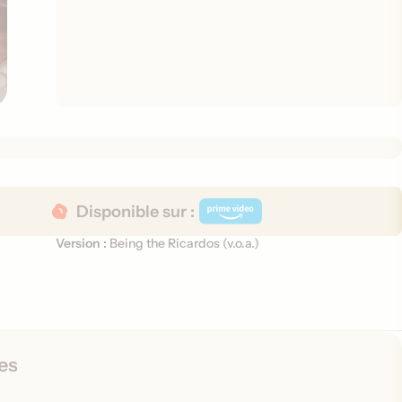
Disponible sur :
Version :
Being the Ricardos (
v.o.a.
)
V
e
r
s
i
o
es
n
s