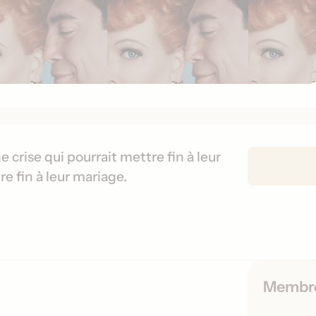
D
e crise qui pourrait mettre fin à leur
é
re fin à leur mariage.
t
a
i
l
s
d
Membr
e
s