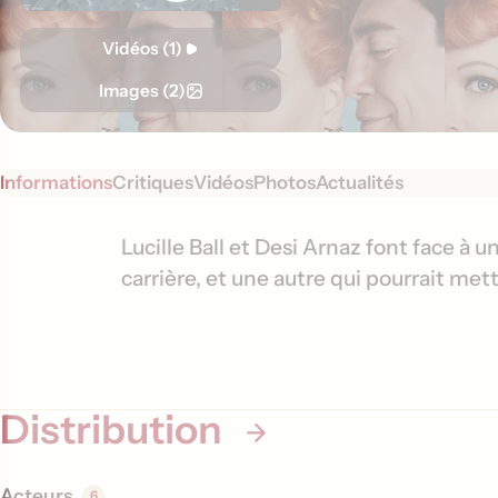
Vidéos (1)
Images (2)
Informations
Critiques
Vidéos
Photos
Actualités
S
I
Lucille Ball et Desi Arnaz font face à un
y
carrière, et une autre qui pourrait mett
n
n
f
o
o
p
s
r
i
Distribution
m
s
a
t
Acteurs
6