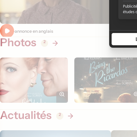
Bande-annonce en anglais
Photos
2
Actualités
2