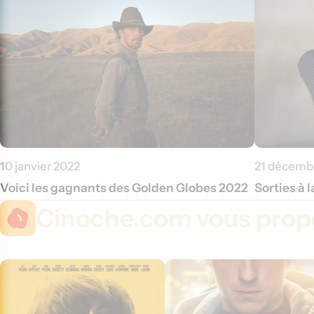
10 janvier 2022
21 décemb
Voici les gagnants des Golden Globes 2022
Sorties à 
Cinoche.com vous propo