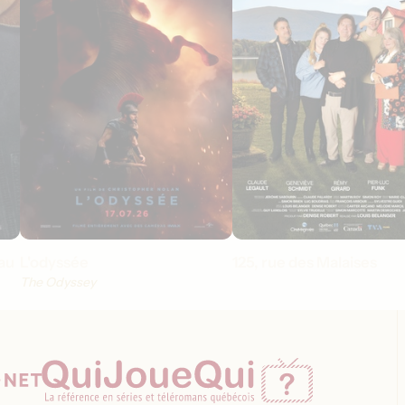
au
L'odyssée
125, rue des Malaises
The Odyssey