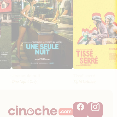
Une seule nuit
Tissé serré
One Night Only
Tight Lettuce