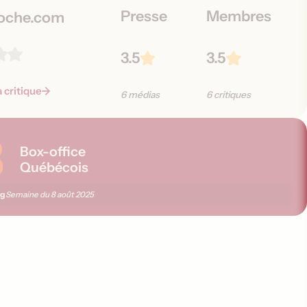
Presse
Membres
oche.com
3.5
3.5
a critique
6 médias
6 critiques
8
Box-office
Québécois
ng
Semaine du
8 août 2025