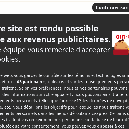
n et Piper Perabo
3.
in du monde
6 criti
ène Raymond