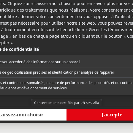
sse
Journal de Mont
ieu du chaos ambiant qu’orchestre
« On apprécie grande
nd, qui tire totalement profit des
détails de ce Amour A
 miniers avec la complicité d’Olivier
delà d’une simple co
 la photo, Patrick Hivon, au sommet de
et Piper Perabo, pétillante, forment un
critique complète
Lire la critique com
i irrésistible qu’improbable. »