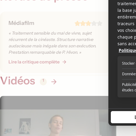
Médiafilm
La Pre
« Traitement sensible du mal de vivre, sujet
« Au mil
récurrent de la cinéaste. Structure narrative
Anne Émo
audacieuse mais inégale dans son exécution.
paysages
Prestation remarquable de P. Hivon. »
Gossot à
son art, 
Lire la critique complète
Lire la 
duo auss
Vidéos
1