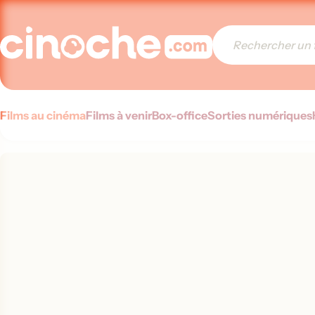
Films au cinéma
Films à venir
Box-office
Sorties numériques