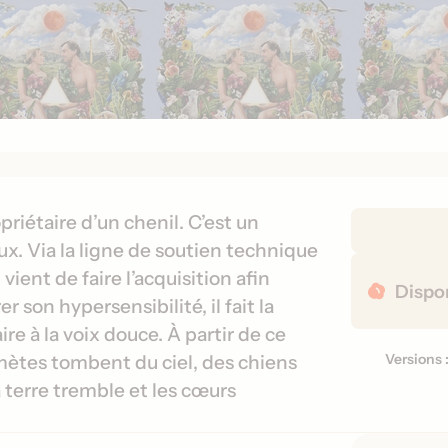
D
riétaire d’un chenil. C’est un
é
 Via la ligne de soutien technique
t
ient de faire l’acquisition afin
Dispon
a
 son hypersensibilité, il fait la
i
e à la voix douce. À partir de ce
l
Versions 
mètes tombent du ciel, des chiens
V
s
e
d
a terre tremble et les cœurs
r
e
s
s