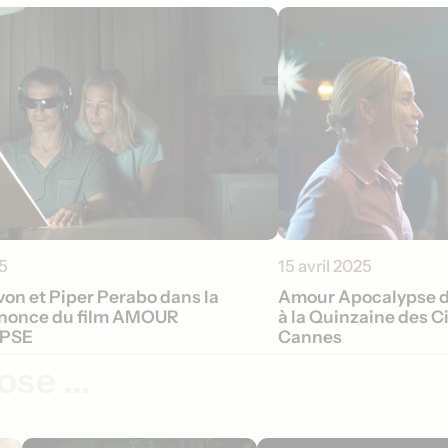
5
15 avril 2025
von et Piper Perabo dans la
Amour Apocalypse d
nonce du film AMOUR
à la Quinzaine des C
PSE
Cannes
se ...