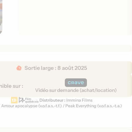
Sortie large :
8 août 2025
ible sur :
Vidéo sur demande (achat/location)
Distributeur :
Immina Films
:
Amour apocalypse (
v.o.f.a.s.-t.f.
)
/
Peak Everything (
v.o.f.a.s.-t.a.
)