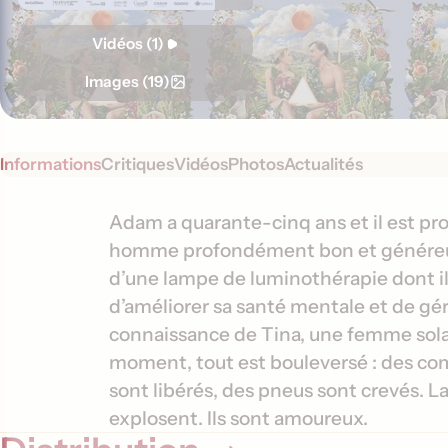
Vidéos (1)
Images (19)
Informations
Critiques
Vidéos
Photos
Actualités
S
I
Adam a quarante-cinq ans et il est prop
y
homme profondément bon et généreux.
n
n
d’une lampe de luminothérapie dont il v
f
o
d’améliorer sa santé mentale et de gérer
o
p
connaissance de Tina, une femme solair
s
r
moment, tout est bouleversé : des co
i
m
s
sont libérés, des pneus sont crevés. L
a
explosent. Ils sont amoureux.
t