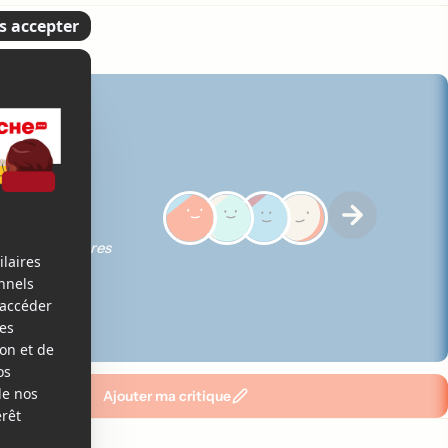
5
ques des membres
Ajouter ma critique