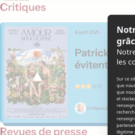
Critiques
6 août 2025
Patrick Hivo
évitent la f
Critique de Marie-Hél
Revues de presse