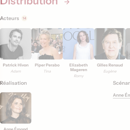
Distribution
i
o
Acteurs
14
n
s
Patrick Hivon
Piper Perabo
Elizabeth
Gilles Renaud
Mageren
Adam
Tina
Eugène
Romy
Réalisation
Scénar
Anne É
Anne Émond