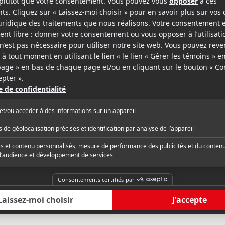
ndables 3, Legends of Oz, Think Like a Man Too
al (Blended)Arnold Schwarzenegger (Expendables
 Ninja Turtles)
Nicola Peltz (Transformers: Age of
our (Kirk Cameron's Saving Christmas)
rren Doane (Kirk Cameron's Saving
)Jonathan Liebesman (Teenage Mutant Ninja
 the West)