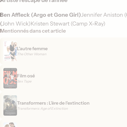
Ben Affleck (Argo et Gone Girl)
Jennifer Aniston
(John Wick)Kristen Stewart (Camp X-Ray)
Mentionnés dans cet article
L'autre femme
The Other Woman
Film osé
Sex Tape
Transformers : L'ère de l'extinction
Transformers: Age of Extinction