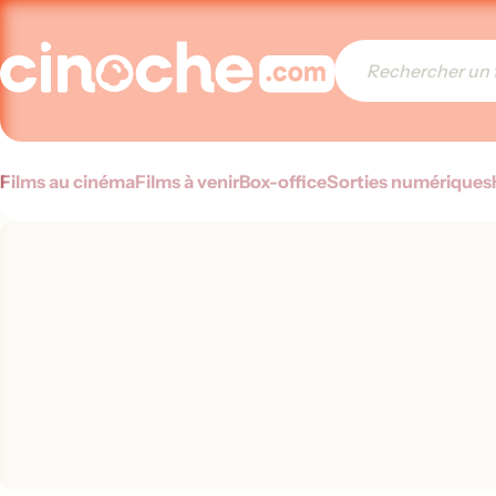
Films au cinéma
Films à venir
Box-office
Sorties numériques