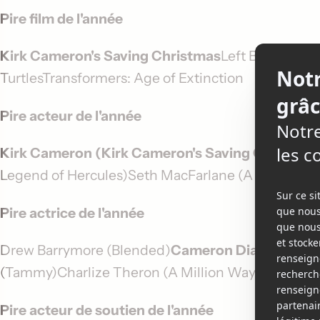
Pire film de l'année
Kirk Cameron's Saving Christmas
Left BehindThe
TurtlesTransformers: Age of Extinction
Pire acteur de l'année
Kirk Cameron (Kirk Cameron's Saving Christma
Legend of Hercules)Seth MacFarlane (A Million W
Pire actrice de l'année
Drew Barrymore (Blended)
Cameron Diaz (The Ot
(Tammy)Charlize Theron (A Million Ways to Die in
Pire acteur de soutien de l'année