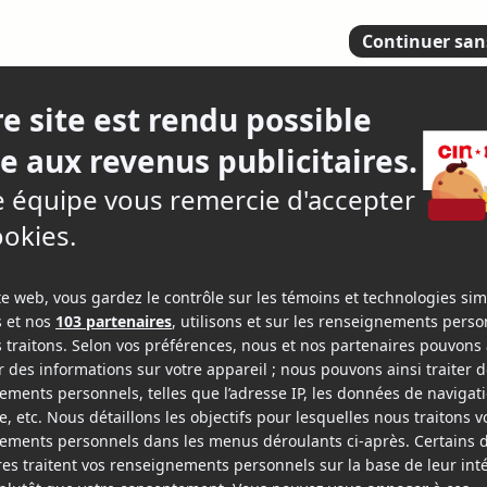
 Legend of HerculesTeenage Mutant Ninja
s)
Nicholas Cage (Left Behind)Kellan Lutz (The
ays to Die in the West)Adam Sandler (Blended)
her Woman and Sex Tape)
Melissa McCarthy
 the West)Gaia Weiss (The Legend of Hercules)