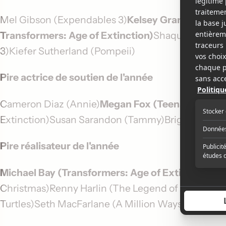
Mel Gibson (Expendables 3)
Kelsey Grammer (Expe
Transformers: Age of Extinction)
Shaquille O'Ne
3)Kiefer Sutherland (Pompeii)
Pire actrice de soutien de l'année
Cameron Diaz (Annie)
Megan Fox (Teenage Mutant
Extinction)Susan Sarandon (Tammy)Brigitte Riden
Pire réalisateur de l'année
Michael Bay (Transformers: Age of Extinction)
Da
Christmas)Renny Harlin (The Legend of Hercules
Turtles)Seth MacFarlane (A Million Ways to Die in