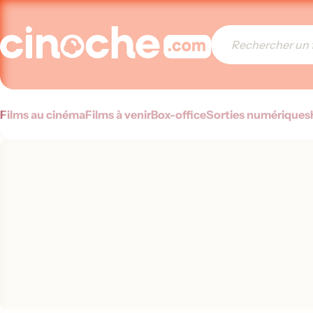
Films au cinéma
Films à venir
Box-office
Sorties numériques