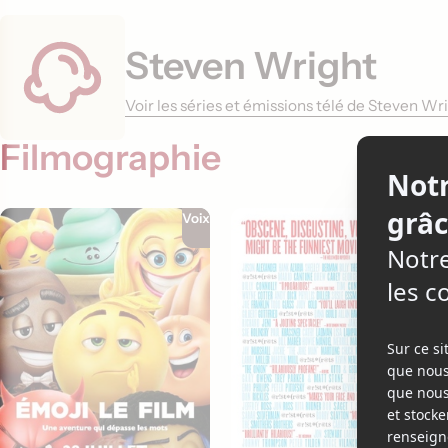
Steven Wright
Voir les séries et émissions télé de Steven W
Filmographie
Voix
Acteur