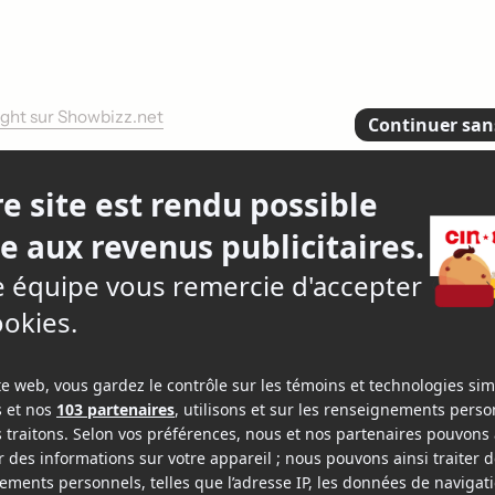
right sur Showbizz.net
Acteur
Acte