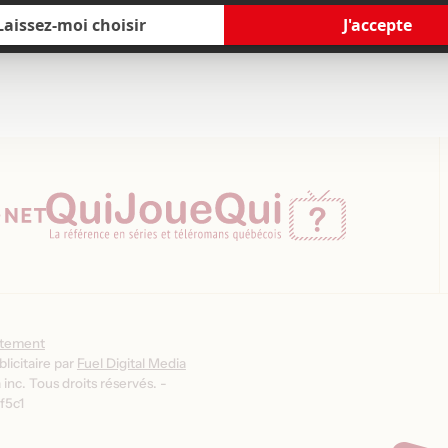
ntement
licitaire par
Fuel Digital Media
inc. Tous droits réservés. -
f5c1