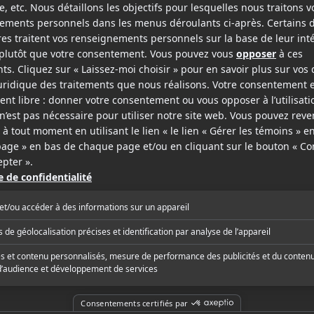
2004
2003
When Stand Up Shoot Out
Coffee and Cigarettes
v.o.a.
v.o.a.s.-t.f.
v.o.a.