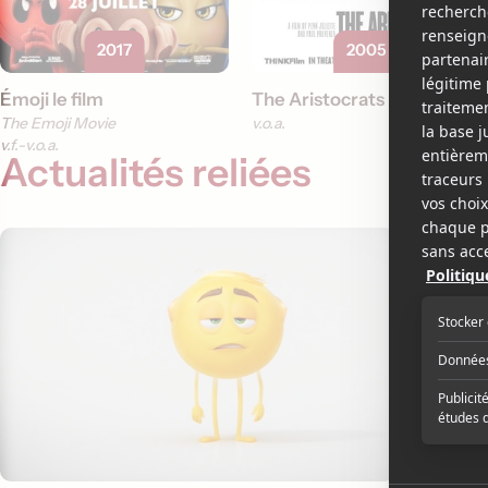
2017
2005
Émoji le film
The Aristocrats
The Emoji Movie
v.o.a.
v.f.
v.o.a.
Actualités reliées