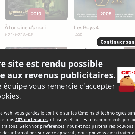
2010
2005
À l'origine d'un cri
Les Boys 4
v.o.f.
v.o.f.s.-t.a.
v.o.f.
Acteur
Acte
2000
1998