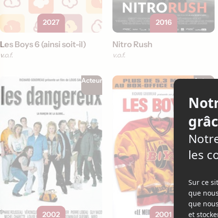
2027
2016
Les Boys 6 (ainsi soit-il)
Nitro Rush
v.o.f.
v.o.f.
Acteur
Acteur
2002
2001