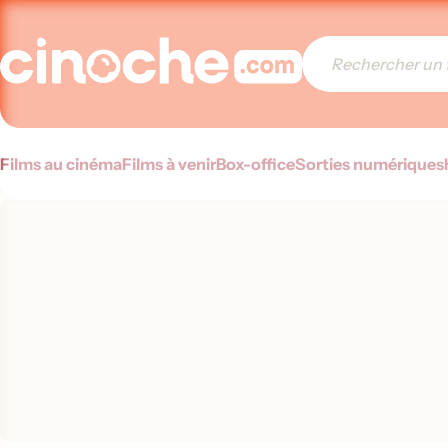
Films au cinéma
Films à venir
Box-office
Sorties numériques