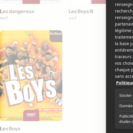
Les dangereux
Les Boys III
v.o.f.
v.o.f.
Acteur
1997
Les Boys