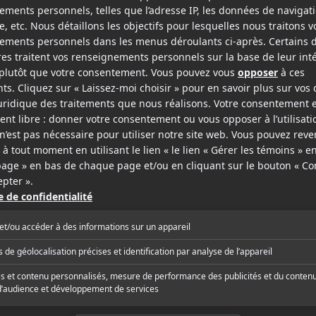
Hochelaga
Les Boys 2
v.o.f.
v.o.f.