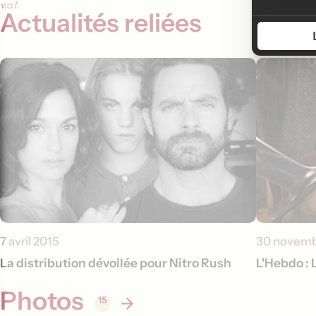
v.o.f.
Actualités reliées
7 avril 2015
30 novemb
La distribution dévoilée pour Nitro Rush
L'Hebdo : 
Photos
15