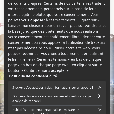
Josh Gordon
Voir les séries et émissions télé de Josh Gordon sur Showbizz.net
Filmographie
Producteur
+1
Réalisateur
2022
2016