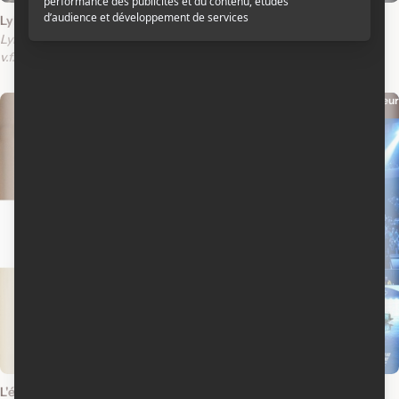
Lyle, le crocodile
Office Christmas Party
Lyle, Lyle, Crocodile
v.o.a.
v.f.
v.o.a.
Réalisateur
Réalisateur
2010
2007
L'échange
Les rois du patin