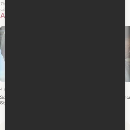
The Switch
Blades of Glory
v.f.
v.o.a.
v.f.
v.o.a.
Actualités reliées
4 avril 2017
9 décembre 2016
Sorties Blu-Ray et DVD : Rogue One: A
Nouveautés : D'encr
Star Wars Story