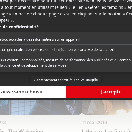
013
11 mai 2013
s : The Wolverine
L'Hebdo : Les films f