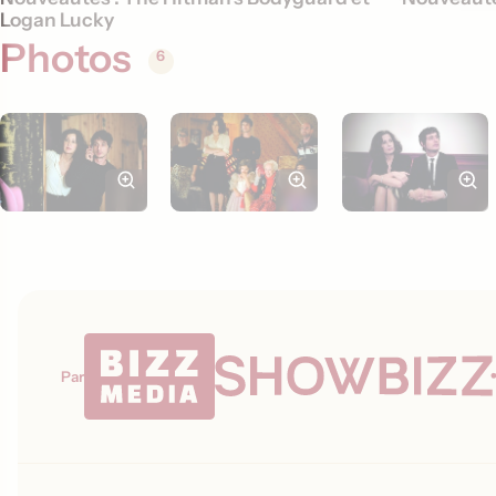
Logan Lucky
Photos
6
Par