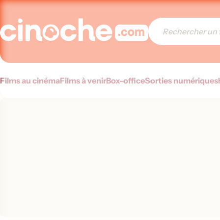
Films au cinéma
Films à venir
Box-office
Sorties numériques