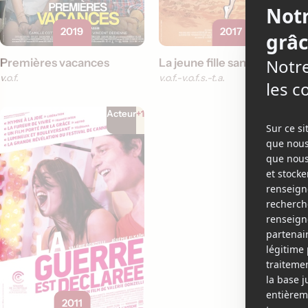
2019
2017
Premières vacances
La jeune fille sans mains
v.o.f.
v.o.f.
v.o.f.s.-t.a.
Acteur
+1
2011