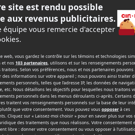
2014
2013
Grand départ
Main dans la main
v.o.f.
v.o.f.