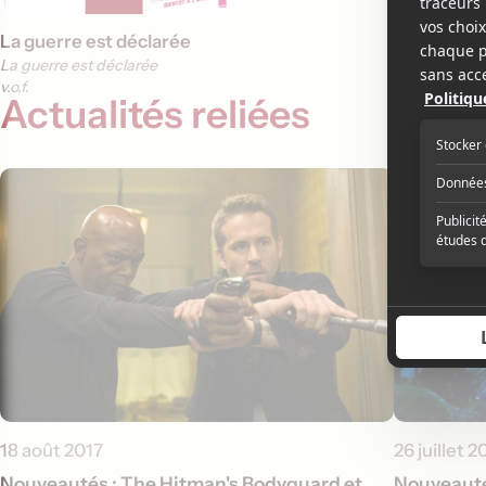
La guerre est déclarée
La guerre est déclarée
v.o.f.
Actualités reliées
18 août 2017
26 juillet 2
Nouveautés : The Hitman's Bodyguard et
Nouveauté