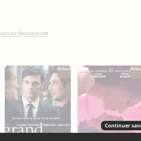
lkaïm sur Showbizz.net
Acteur
Acte