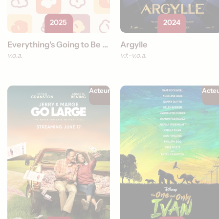
2025
2024
Everything's Going to Be Great
Argylle
v.o.a.
v.f.
v.o.a.
Acteur
Acte