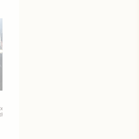
21 mai 2019
e étoile pour Argylle, le
Sorties à la maison : The Upsid
tthew Vaughn