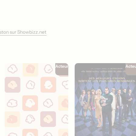
nston sur Showbizz.net
Acteur
Acte