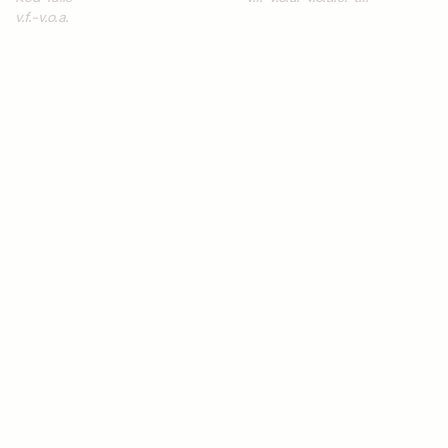
v.f.
v.o.a.