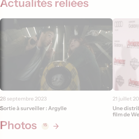
Actualités reliées
28 septembre 2023
21 juillet 2
Sortie à surveiller : Argylle
Une distri
film de W
Photos
15