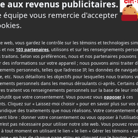
Last Flag Flying
Kung Fu Panda 3
v.o.a.
v.f.
v.o.a.
Acteur
Vo
2015
2012
Trumbo
Madagascar 3 : Bons baisers d