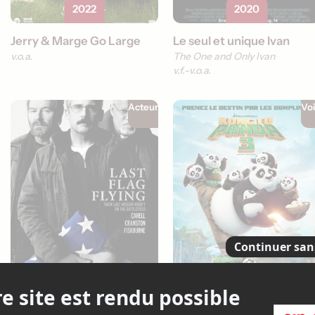
2022
2020
Jerry & Marge Go Large
Le seul et unique Ivan
v.o.a.
The One and Only Ivan
v.f.
v.o.a.
Acteur
Vo
2017
2016