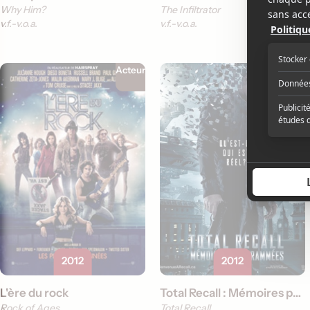
Why Him?
The Infiltrator
v.f.
v.o.a.
v.f.
v.o.a.
Acteur
Acteur
2012
2012
L'ère du rock
Total Recall : Mémoires programmées
Rock of Ages
Total Recall