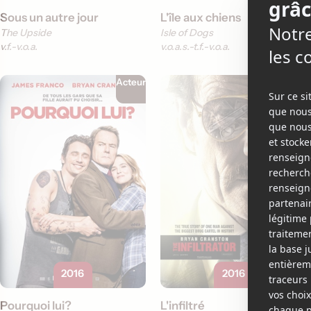
Sous un autre jour
L'île aux chiens
The Upside
Isle of Dogs
v.f.
v.o.a.
v.o.a.s.-t.f.
v.o.a.
Acteur
Acteur
2016
2016
Pourquoi lui?
L'infiltré