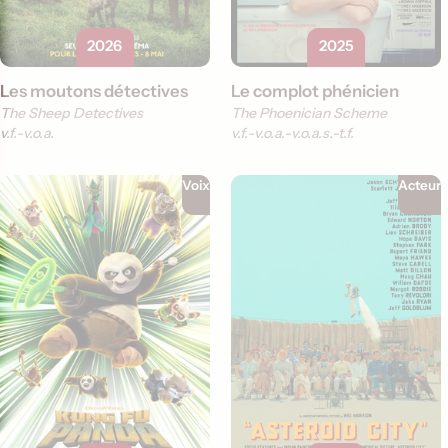
2026
2025
Les moutons détectives
Le complot phénicien
The Sheep Detectives
The Phoenician Scheme
v.f.
v.o.a.
v.f.
v.o.a.
v.o.a.s.-t.f.
Voix
Acteur