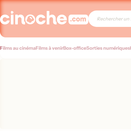
Films au cinéma
Films à venir
Box-office
Sorties numériques