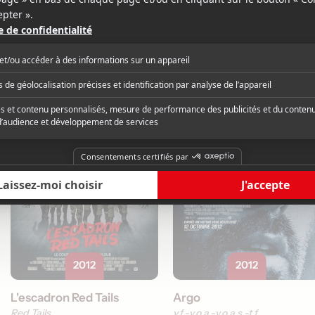
v.f.
v.o.a.
v.o.a.s.-t.f.
Madagascar 3: Europe's Most
Wanted
v.f.
v.o.a.
Acteur
Acte
2012
2012
L'escadron Red Tails
Argo
Red Tails
v.f.
v.o.a.
v.o.a.s.-t.f.