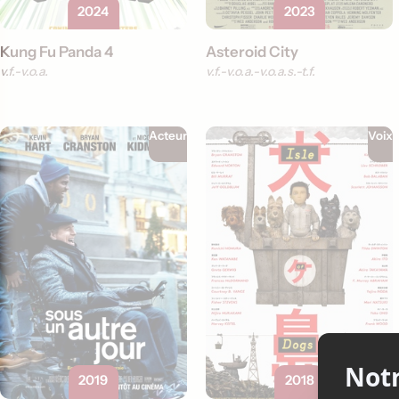
2024
2023
Kung Fu Panda 4
Asteroid City
v.f.
v.o.a.
v.f.
v.o.a.
v.o.a.s.-t.f.
Acteur
Voix
2019
2018