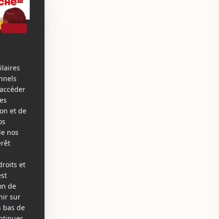
ix
'Europe