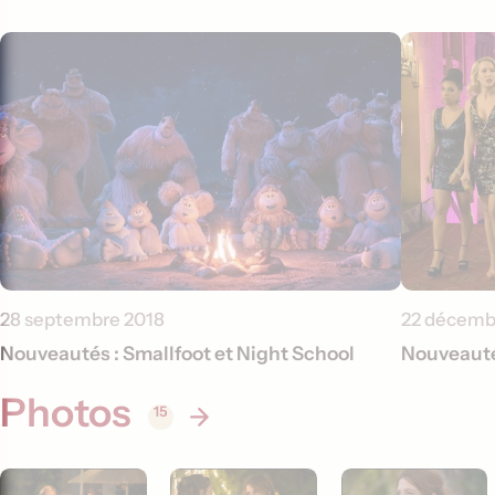
28 septembre 2018
22 décemb
Nouveautés : Smallfoot et Night School
Nouveautés
Photos
15