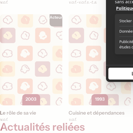
v.o.f.
v.o.f.
v.o.f.s.-t.a.
Acteur
Scénariste
+1
2003
1993
Le rôle de sa vie
Cuisine et dépendances
v.o.f.
v.o.f.
Actualités reliées