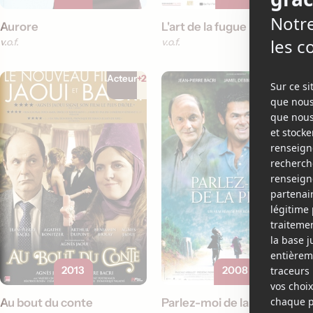
Aurore
L'art de la fugue
v.o.f.
v.o.f.
Acteur
+2
Réalisateur
+1
2013
2008
Au bout du conte
Parlez-moi de la pluie