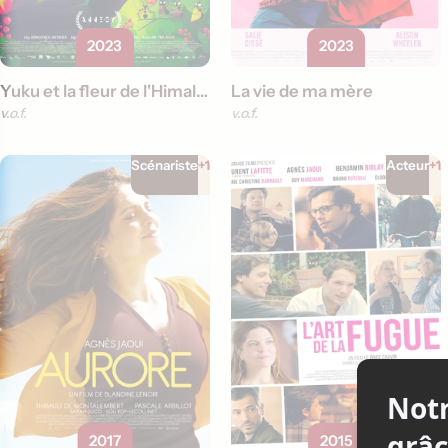
2023
2023
Yuku et la fleur de l'Himalaya
La vie de ma mère
v.o.f.
v.o.f.
Scénariste
+1
Acteur
+1
2017
2015