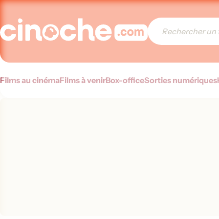
Films au cinéma
Films à venir
Box-office
Sorties numériques