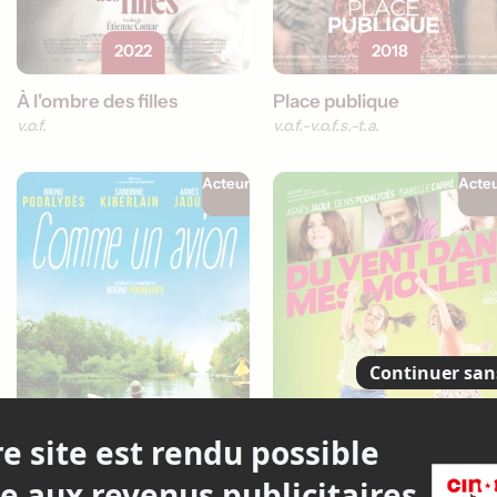
2022
2018
À l'ombre des filles
Place publique
v.o.f.
v.o.f.
v.o.f.s.-t.a.
Acteur
Acte
2015
2013