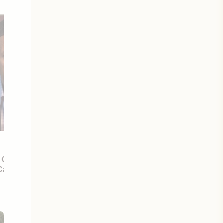
1er mai 2015
a Chastain parmi les
Nouveautés : Avengers: Age of 
 Cannes 2017