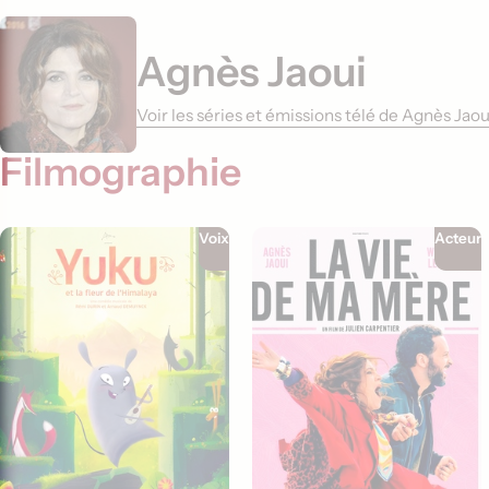
Agnès Jaoui
Voir les séries et émissions télé de Agnès Jao
Filmographie
Voix
Acteur