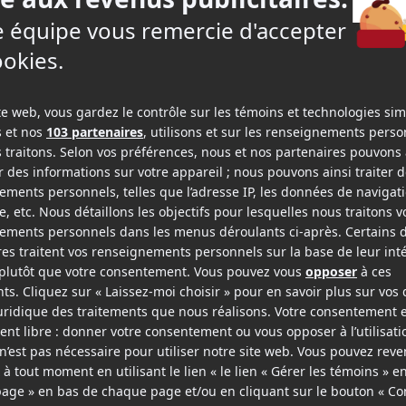
Comme un avion
Du vent dans mes mollets
v.o.f.
v.o.f.
Acteur
Réalisateur
2005
2004
La maison de Nina
Comme une image