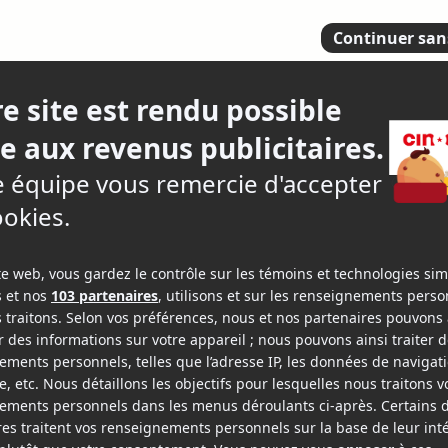
i qui vous veut du
4
1 critiq
nac