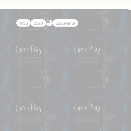
1h36
2020
Épouvante