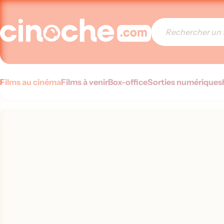
Films au cinéma
Films à venir
Box-office
Sorties numériques