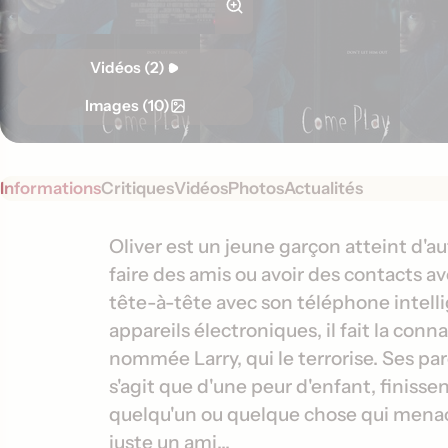
Vidéos (2)
Images (10)
Informations
Critiques
Vidéos
Photos
Actualités
S
I
Oliver est un jeune garçon atteint d'auti
y
faire des amis ou avoir des contacts av
n
n
tête-à-tête avec son téléphone intelli
f
o
appareils électroniques, il fait la co
o
p
nommée Larry, qui le terrorise. Ses par
s
r
s'agit que d'une peur d'enfant, finisse
i
m
s
quelqu'un ou quelque chose qui menace 
a
juste un ami...