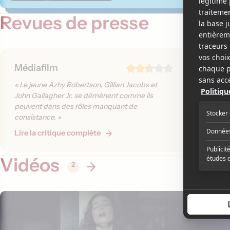
Revues de presse
Médiafilm
The W
« Le jeune Azhy Robertson, Gillian Jacobs et
John Gallagher Jr. se démènent comme ils
« A top-f
peuvent dans des rôles manquant de
creature
consistance. »
Lire la critique complète
Lire la 
Vidéos
2