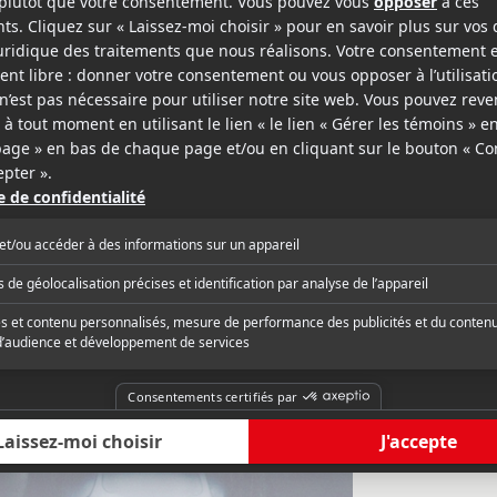
rap
Variety
« A young autistic bo
light cast struggles to bring heft to this
tall monster in this ho
-feature. »
supernatural frights a
critique complète
Lire la critique com