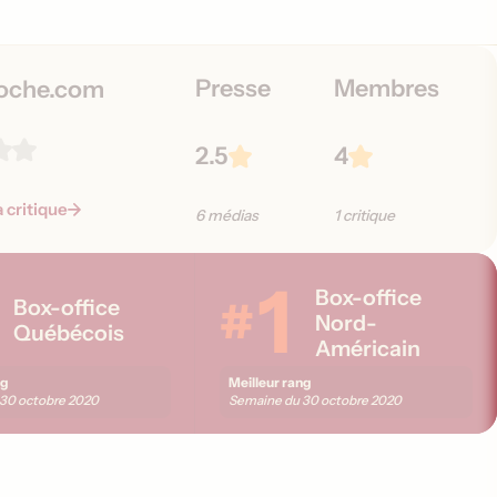
i
o
n
Presse
Membres
s
oche.com
2.5
4
a critique
6 médias
1 critique
1
Box-office
#
Box-office
Nord-
Québécois
Américain
ng
Meilleur rang
30 octobre 2020
Semaine du
30 octobre 2020