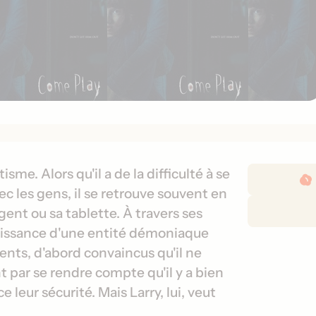
D
sme. Alors qu'il a de la difficulté à se
é
ec les gens, il se retrouve souvent en
t
gent ou sa tablette. À travers ses
a
nnaissance d'une entité démoniaque
i
ents, d'abord convaincus qu'il ne
l
nt par se rendre compte qu'il y a bien
s
d
leur sécurité. Mais Larry, lui, veut
e