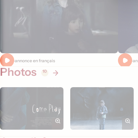
Bande-annonce en français
Bande-an
Photos
10