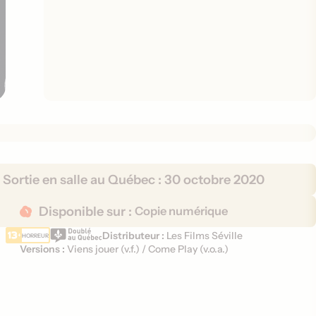
Sortie en salle au Québec :
30 octobre 2020
Disponible sur :
Copie numérique
Distributeur :
Les Films Séville
HORREUR
Versions :
Viens jouer (
v.f.
)
/
Come Play (
v.o.a.
)
V
e
r
s