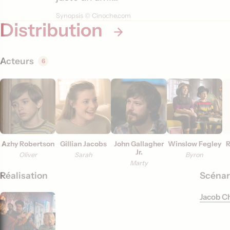
t
Synopsis © Cinoche.com
i
Distribution
o
n
Acteurs
6
s
Azhy Robertson
Gillian Jacobs
John Gallagher
Winslow Fegley
R
Jr.
Oliver
Sarah
Byron
Marty
Réalisation
Scénar
Jacob C