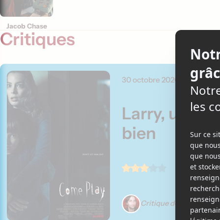
Jacob Chase
Critiques
30 octobre 2020
Larry, un am
bien
Critique de Martin Gig