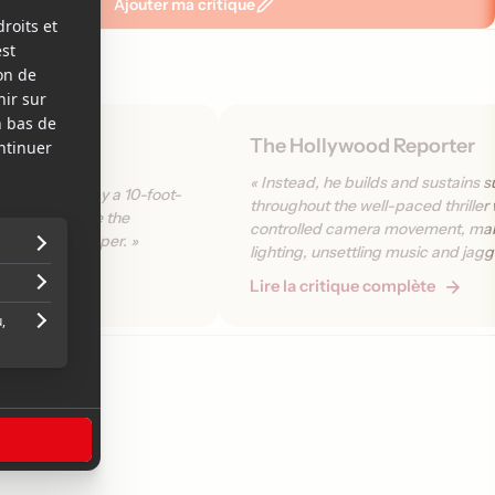
Ajouter ma critique
The Hollywood Reporter
« Instead, he builds and sustains 
y is menaced by a 10-foot-
throughout the well-paced thriller 
rror flick where the
controlled camera movement, mal
re less than super. »
lighting, unsettling music and jagg
sound. »
plète
Lire la critique complète