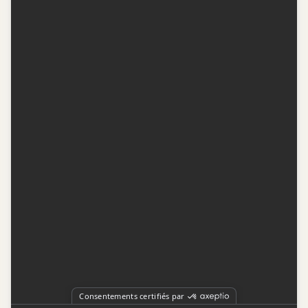
Contactez-nous
Conditions d'utilisation
Conditions de participation
Politique de confidentialité
Gestion du consentement
Représentation publicitaire par
Fuel Digital Media
© 2026 BIZZ Média inc. Tous droits réservés. -
Version: 1.1.11
-
f68cf5c1