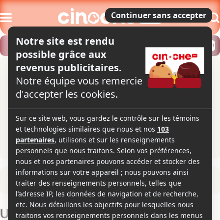
Modifier
Trouver un horaire
Localiser
Retour à la fiche du film
Un film Minecraft