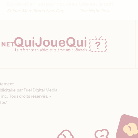
Spider-Man : un jour nouveau
Une seule nuit
Spider-Man: Brand New Day
One Night Only
ntement
licitaire par
Fuel Digital Media
inc. Tous droits réservés. -
f5c1