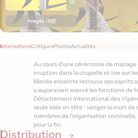
Images (1)
Informations
Critiques
Photos
Actualités
S
I
Au cours d'une cérémonie de mariage 
y
irruption dans la chapelle et tire sur l
n
n
Mariée enceinte retrouve ses esprits a
f
o
a auparavant exercé les fonctions de t
o
p
Détachement International des Vipères
s
r
seule idée en tête : venger la mort de
i
m
s
membres de l'organisation criminelle, d
a
pour la fin.
t
Distribution