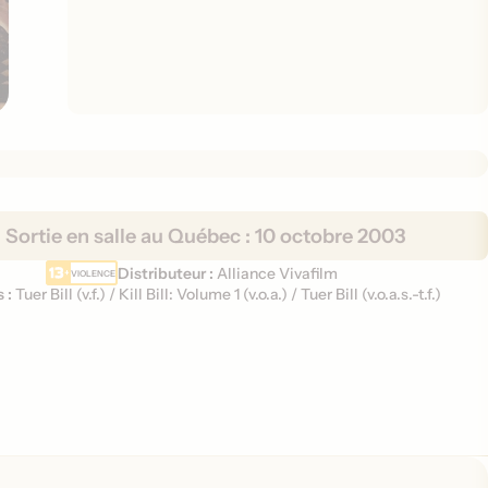
Sortie en salle au Québec :
10 octobre 2003
Distributeur :
Alliance Vivafilm
VIOLENCE
s :
Tuer Bill (
v.f.
)
/
Kill Bill: Volume 1 (
v.o.a.
)
/
Tuer Bill (
v.o.a.s.-t.f.
)