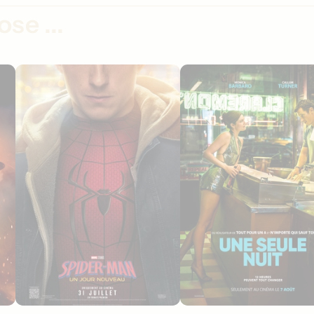
se ...