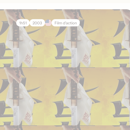
1h51
2003
Film d'action