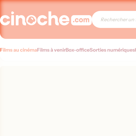
Films au cinéma
Films à venir
Box-office
Sorties numériques