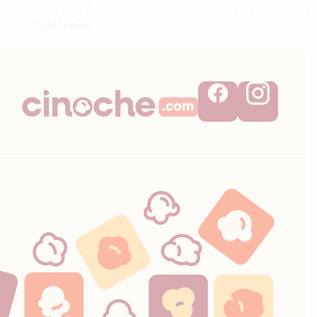
Tissé serré
125, rue des Malaises
Tight Lettuce