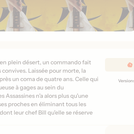
D
en plein désert, un commando fait
é
es convives. Laissée pour morte, la
t
près un coma de quatre ans. Celle qui
Version
V
a
ueuse à gages au sein du
e
i
 Assassines n'a alors plus qu'une
r
l
s
 ses proches en éliminant tous les
s
i
d
ont leur chef Bill qu'elle se réserve
o
e
n
s
s
s