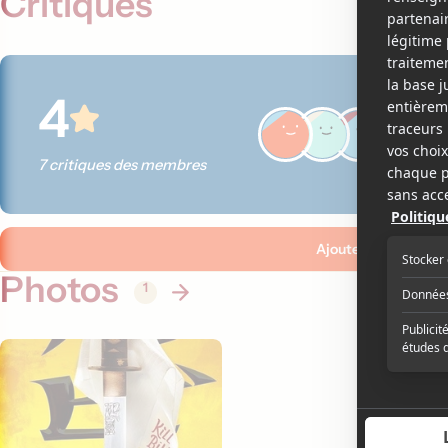
Critiques
4
7 critiques des membres
Ajouter ma critique
Photos
1