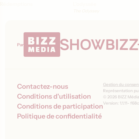
Rédemptions
L'odyssée
The Odyssey
Par
Gestion du conse
Contactez-nous
Représentation pub
Conditions d'utilisation
© 2026 BIZZ Média 
Version: 1.1.11
-
f68c
Conditions de participation
Politique de confidentialité