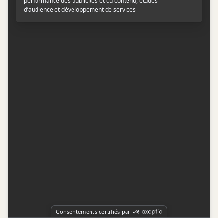
Contactez-nous
Conditions d'utilisation
Conditions de participation
Politique de confidentialité
Gestion du consentement
Représentation publicitaire par
Fuel Digital Media
© 2026 BIZZ Média inc. Tous droits réservés. -
Version: 1.1.11
-
f68cf5c1