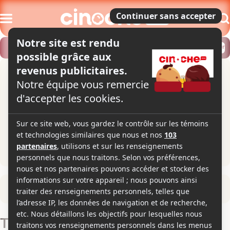
Modifier
Trouver un horaire
Localiser
Retour à la fiche du film
Tu te souviendras de moi