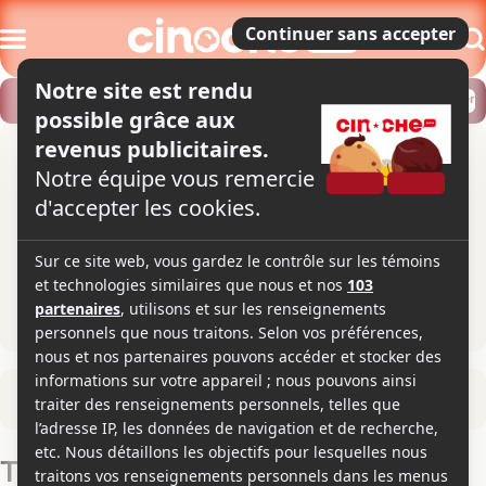
Modifier
Trouver un horaire
Localiser
Retour à la fiche du film
Tu te souviendras de moi