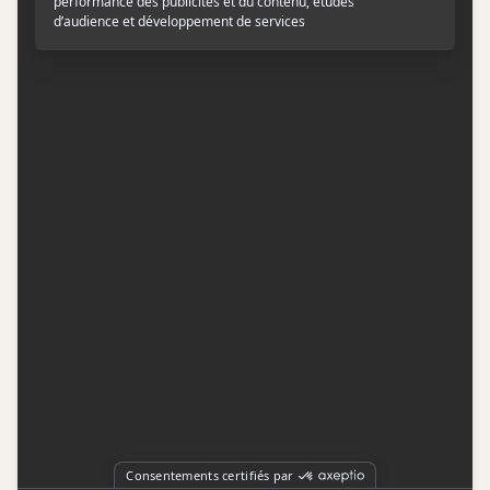
Contactez-nous
Conditions d'utilisation
Conditions de participation
Politique de confidentialité
Gestion du consentement
Représentation publicitaire par
Fuel Digital Media
© 2026 BIZZ Média inc. Tous droits réservés. -
Version: 1.1.11
-
f68cf5c1