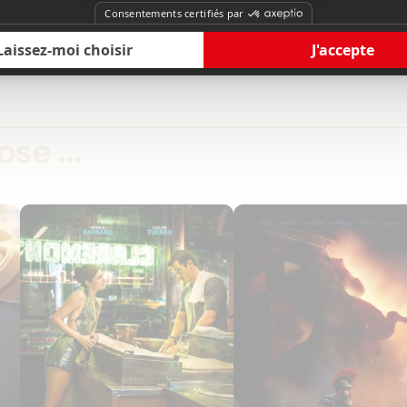
se ...