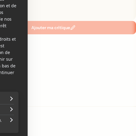
emier!
Ajouter ma critique