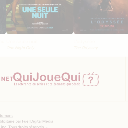
au
Une seule nuit
L'odyssée
One Night Only
The Odyssey
ntement
licitaire par
Fuel Digital Media
inc. Tous droits réservés. -