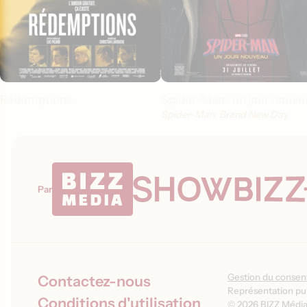
Rédemptions
Spider-Man : un jour nouve
Spider-Man: Brand New Day
Par
Gestion du conse
Contactez-nous
Représentation pub
Conditions d'utilisation
© 2026 BIZZ Média 