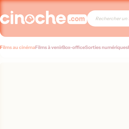
Films au cinéma
Films à venir
Box-office
Sorties numériques