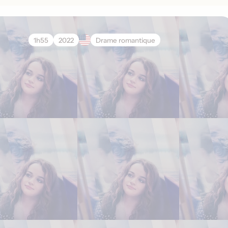
1h55
2022
Drame romantique