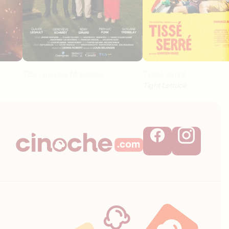
125, rue des Malaises
Tissé serré
Tight Lettuce