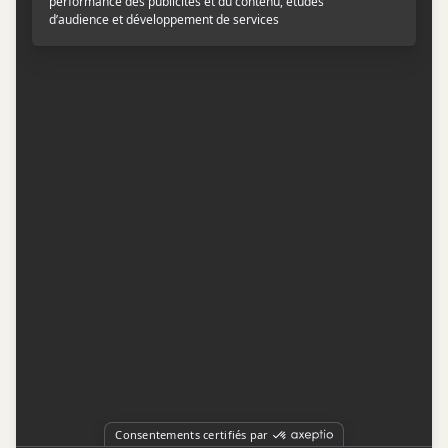
Contactez-nous
Conditions d'utilisation
Conditions de participation
Politique de confidentialité
Gestion du consentement
Représentation publicitaire par
Fuel Digital Media
© 2026 BIZZ Média inc. Tous droits réservés. -
Version: 1.1.11
-
f68cf5c1