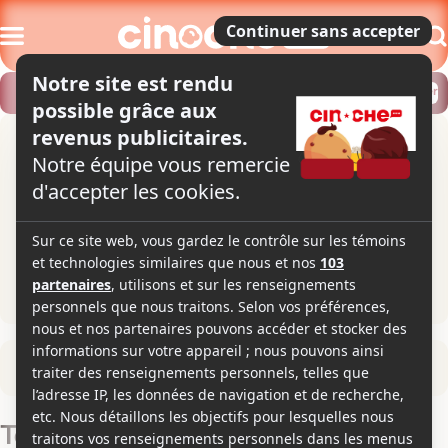
Modifier
Trouver un horaire
Localiser
Retour à la fiche du film
Terre