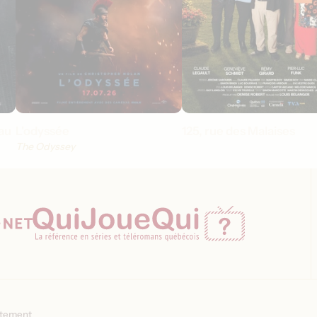
au
L'odyssée
125, rue des Malaises
The Odyssey
ntement