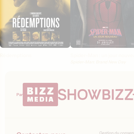
Rédemptions
Spider-Man : un jour nouve
Spider-Man: Brand New Day
Par
Gestion du conse