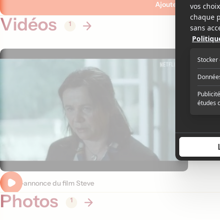
Ajouter ma critique
Vidéos
1
Bande-annonce du film Steve
Photos
1