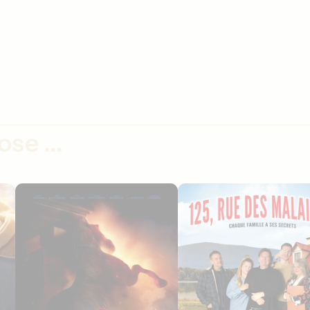
se ...