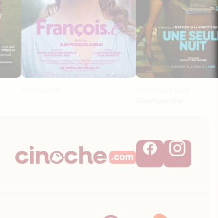
François.e
Une seule nuit
One Night Only