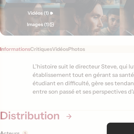
Vidéos (1)
Images (1)
Informations
Critiques
Vidéos
Photos
S
I
L'histoire suit le directeur Steve, qui l
y
établissement tout en gérant sa santé
n
n
étudiant en difficulté, gère ses tendance
f
o
entre son passé et ses perspectives d'
o
p
s
r
i
Distribution
m
s
a
t
Acteurs
5