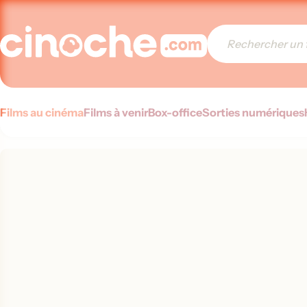
Films au cinéma
Films à venir
Box-office
Sorties numériques