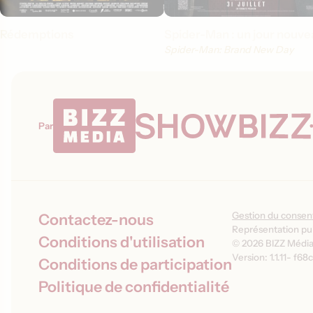
Rédemptions
Spider-Man : un jour nouve
Spider-Man: Brand New Day
Par
Gestion du conse
Contactez-nous
Représentation pub
Conditions d'utilisation
© 2026 BIZZ Média 
Version: 1.1.11
-
f68c
Conditions de participation
Politique de confidentialité