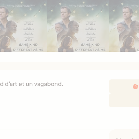
D
d d'art et un vagabond.
é
t
a
i
l
s
d