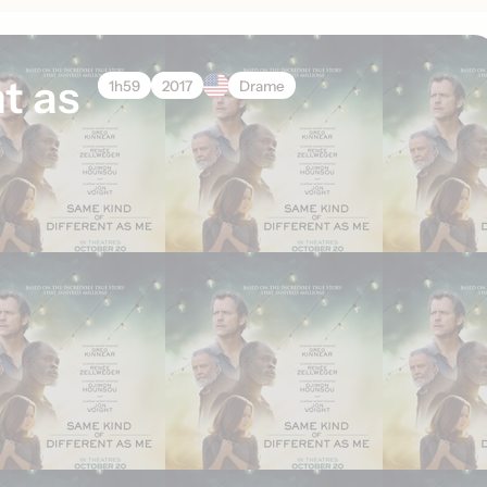
t as
1h59
2017
Drame