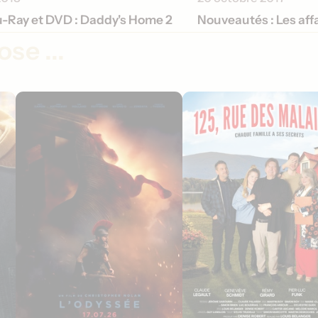
u-Ray et DVD : Daddy's Home 2
Nouveautés : Les af
se ...