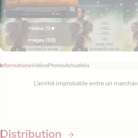
Vidéos (1)
Images (1)
Informations
Vidéos
Photos
Actualités
S
I
L'amitié improbable entre un marchan
y
n
n
f
o
o
p
s
r
i
Distribution
m
s