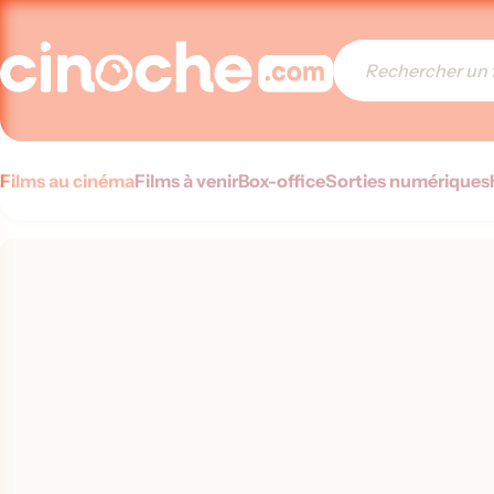
Films au cinéma
Films à venir
Box-office
Sorties numériques