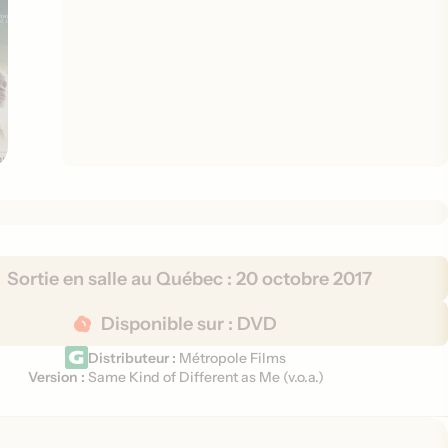
Sortie en salle au Québec :
20 octobre 2017
Disponible sur :
DVD
Distributeur :
Métropole Films
Version :
Same Kind of Different as Me (
v.o.a.
)
V
e
r