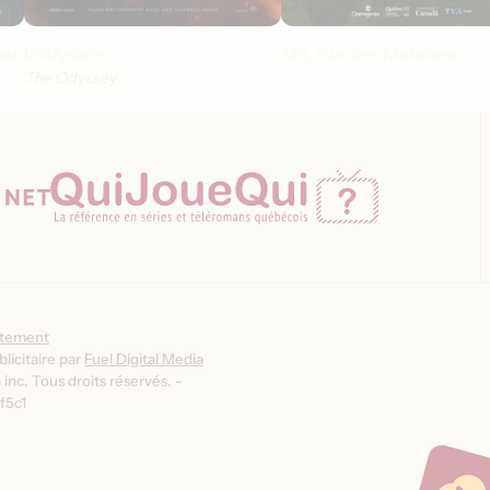
au
L'odyssée
125, rue des Malaises
The Odyssey
ntement
licitaire par
Fuel Digital Media
inc. Tous droits réservés. -
f5c1