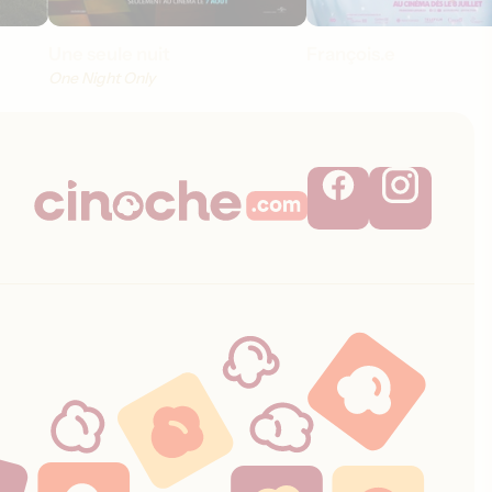
Une seule nuit
François.e
One Night Only