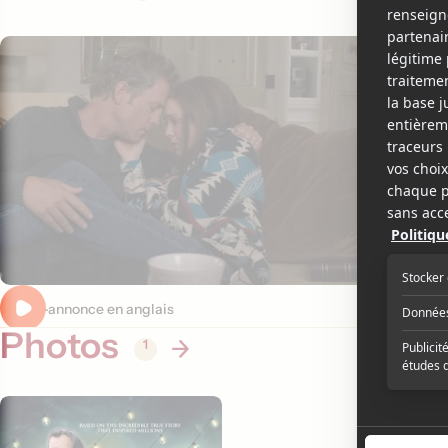
Bande-annonce en anglais
Photos
1