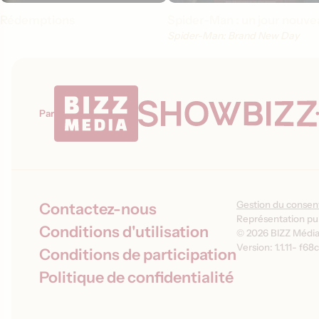
Rédemptions
Spider-Man : un jour nouve
Spider-Man: Brand New Day
Par
Gestion du conse
Contactez-nous
Représentation pub
Conditions d'utilisation
© 2026 BIZZ Média 
Version: 1.1.11
-
f68c
Conditions de participation
Politique de confidentialité