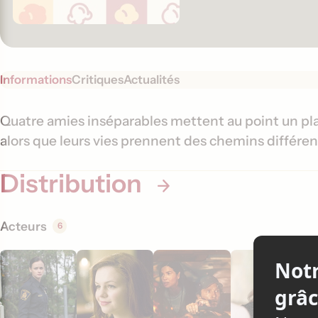
Informations
Critiques
Actualités
S
I
Quatre amies inséparables mettent au point un plan
y
alors que leurs vies prennent des chemins différen
n
n
f
o
Distribution
o
p
s
r
i
Acteurs
6
m
s
a
t
i