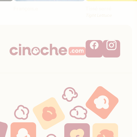
François.e
Tissé serré
Tight Lettuce