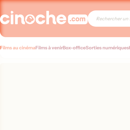
Films au cinéma
Films à venir
Box-office
Sorties numériques