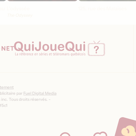
au
L'odyssée
125, rue des Malaises
The Odyssey
ntement
licitaire par
Fuel Digital Media
inc. Tous droits réservés. -
f5c1