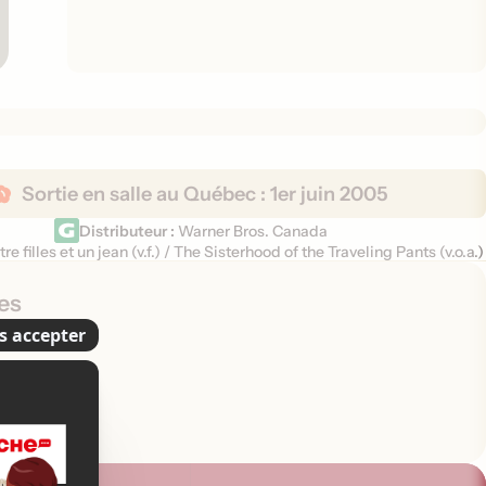
Sortie en salle au Québec :
1er juin 2005
Distributeur :
Warner Bros. Canada
re filles et un jean (
v.f.
)
/
The Sisterhood of the Traveling Pants (
v.o.a.
)
es