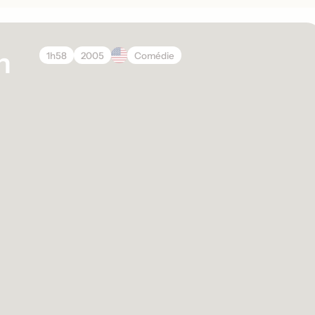
n
1h58
2005
Comédie