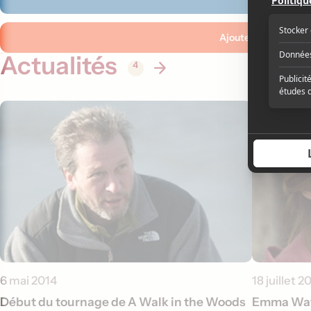
Ajouter ma critique
Actualités
4
6 mai 2014
18 juillet 2
Début du tournage de A Walk in the Woods
Emma Watso