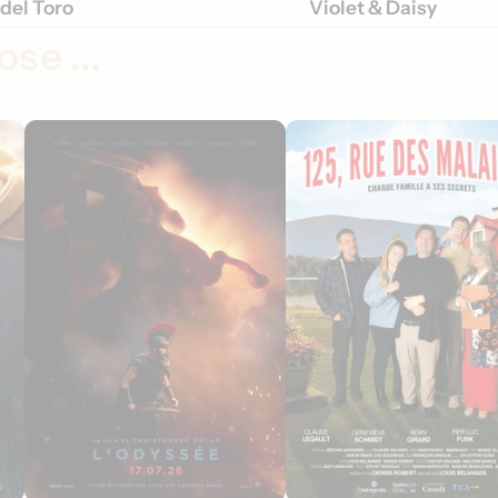
del Toro
Violet & Daisy
se ...