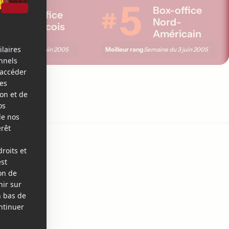
5
5
Box-office
#
Box-office
Nord-
Québécois
Américain
ng
Meilleur rang
Semaine du
3 juin 2005
Semaine du
3 juin 2005