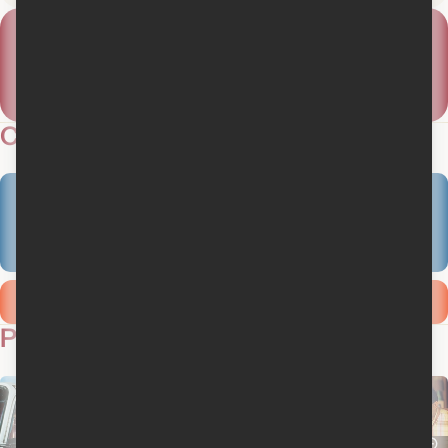
8
#
Box-office
Nord-Américain
Meilleur rang
Semaine du
10 juin 2005
Critiques
2
1 critique des membres
Ajouter ma critique
Photos
17