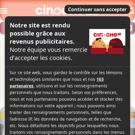
Modifier
Trouver un horaire
Localiser
Pour le meilleur ou pour le pire
The Honeymooners
1h30
2005
Comédie