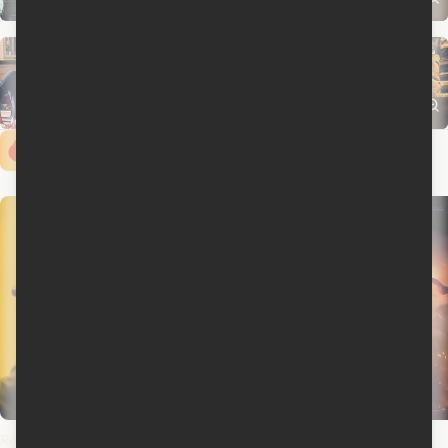
Cinoche.com vous propose ...
Rédemptions
Spider-Man : un jour nouveau
L'odyssée