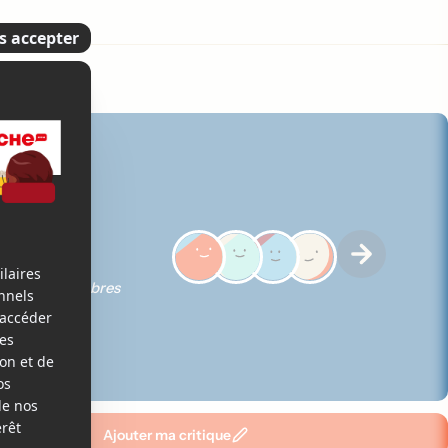
5
iques des membres
Ajouter ma critique