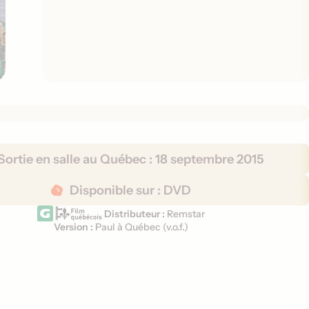
Sortie en salle au Québec :
18 septembre 2015
Disponible sur :
DVD
Distributeur :
Remstar
Version :
Paul à Québec (
v.o.f.
)
V
e
r
s
i