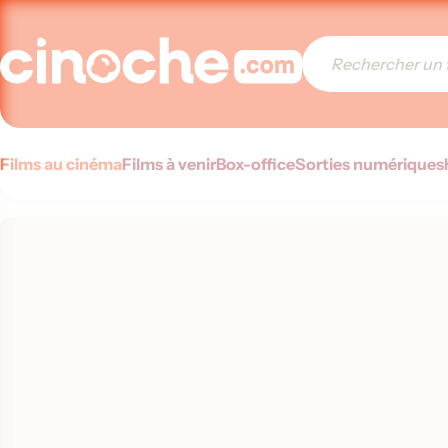
Films au cinéma
Films à venir
Box-office
Sorties numériques