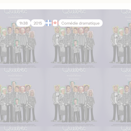
1h38
2015
Comédie dramatique