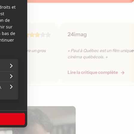
24imag
t pour connaître un gros
« Paul à Québec est un film unique
cinéma québécois. »
plète
Lire la critique complète