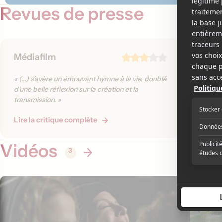
Revues de presse
Médiafilm
La Pre
« Le tou
« (...) s'avère un émouvant hymne à la vie, doublé
parfait
d'une belle réflexion sur la création et la
monde dé
transmission. »
imaginai
Lire la critique complète
Lire la 
Vidéos
3