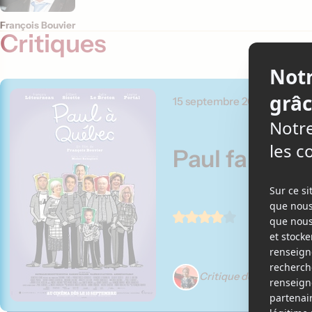
François Bouvier
Critiques
15 septembre 2015
Paul fait un
Critique de Élizabeth L