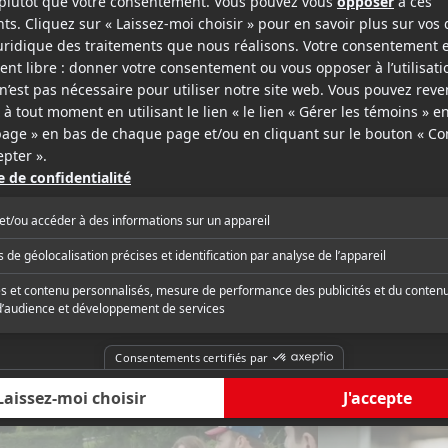
sse
Le Soleil
t nous est servi avec une pincée
ement dosée de passages dans un
« Paul à Québec a tou
calé qui ressemble fortement à notre
succès en salle. »
re. »
critique complète
Lire la critique com