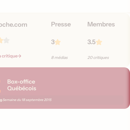
o
n
s
Presse
Membres
oche.com
3
3.5
a critique
8 médias
20 critiques
2
Box-office
Québécois
ng
Semaine du
18 septembre 2015