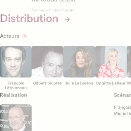
i
Synopsis © Cinoche.com
Distribution
o
n
s
Acteurs
6
François
Gilbert Sicotte
Julie Le Breton
Brigitte Lafleur
M
Létourneau
Réalisation
Scénar
François
Michel R