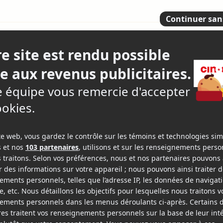
 tabac
3.
20 crit
epage-Boily