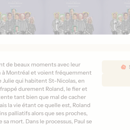
D
ivent de beaux moments avec leur
é
son à Montréal et voient fréquemment
t
 Julie qui habitent St-Nicolas, en
a
frappé durement Roland, le fier et
i
 tente tant bien que mal de cacher
l
ais la vie étant ce quelle est, Roland
s
d
s palliatifs alors que ses proches,
e
e sa mort. Dans le processus, Paul se
s