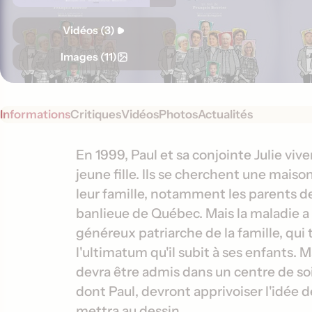
Vidéos (3)
Images (11)
Informations
Critiques
Vidéos
Photos
Actualités
S
I
En 1999, Paul et sa conjointe Julie v
y
jeune fille. Ils se cherchent une mai
n
n
leur famille, notamment les parents de
f
o
banlieue de Québec. Mais la maladie a 
o
p
généreux patriarche de la famille, qui
s
r
l'ultimatum qu'il subit à ses enfants. M
i
m
s
devra être admis dans un centre de soin
a
dont Paul, devront apprivoiser l'idée d
t
mettra au dessin.