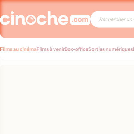
Films au cinéma
Films à venir
Box-office
Sorties numériques