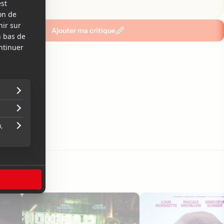
emier!
Ajouter ma critique