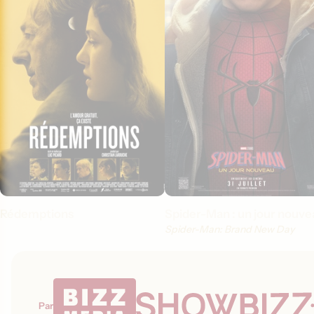
Rédemptions
Spider-Man : un jour nouve
Spider-Man: Brand New Day
Par