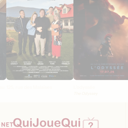
au
125, rue des Malaises
L'odyssée
The Odyssey