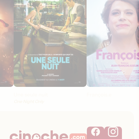
Une seule nuit
François.e
One Night Only