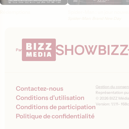
Rédemptions
Spider-Man : un jour nouve
Spider-Man: Brand New Day
Par
Gestion du conse
Contactez-nous
Représentation pub
Conditions d'utilisation
© 2026 BIZZ Média 
Version: 1.1.11
-
f68c
Conditions de participation
Politique de confidentialité