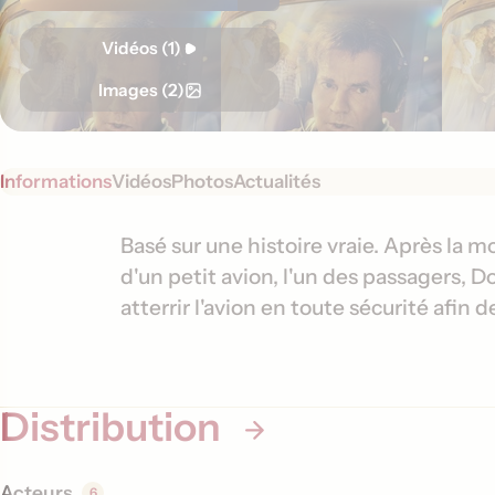
Vidéos (1)
Images (2)
Informations
Vidéos
Photos
Actualités
S
I
Basé sur une histoire vraie. Après la m
y
d'un petit avion, l'un des passagers, D
n
n
atterrir l'avion en toute sécurité afin d
f
o
o
p
s
r
i
Distribution
m
s
a
t
Acteurs
6