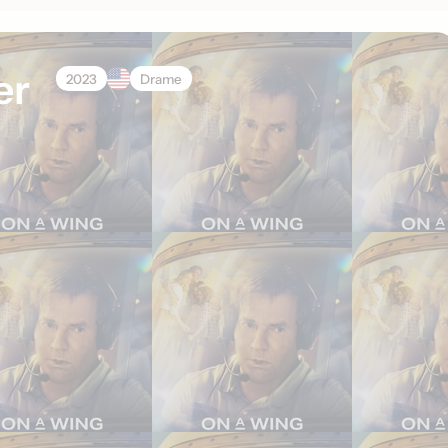
er
2023
Drame