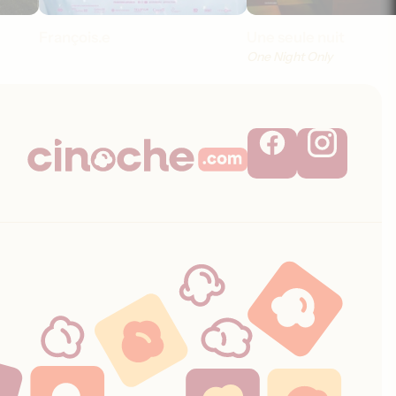
François.e
Une seule nuit
One Night Only