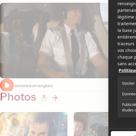
Bande-annonce en anglais
Photos
2