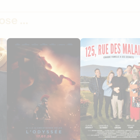
se ...