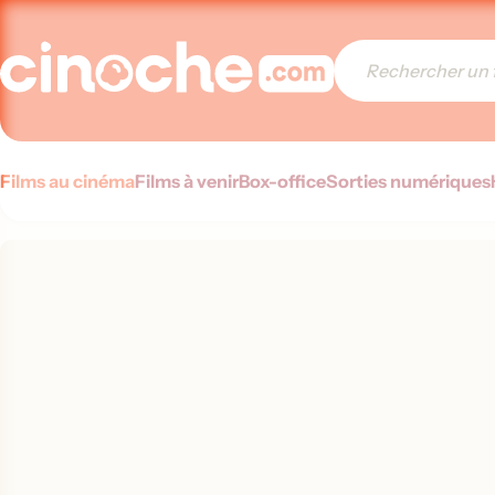
Films au cinéma
Films à venir
Box-office
Sorties numériques