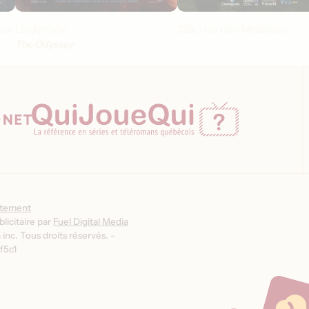
au
L'odyssée
125, rue des Malaises
The Odyssey
ntement
licitaire par
Fuel Digital Media
inc. Tous droits réservés. -
f5c1