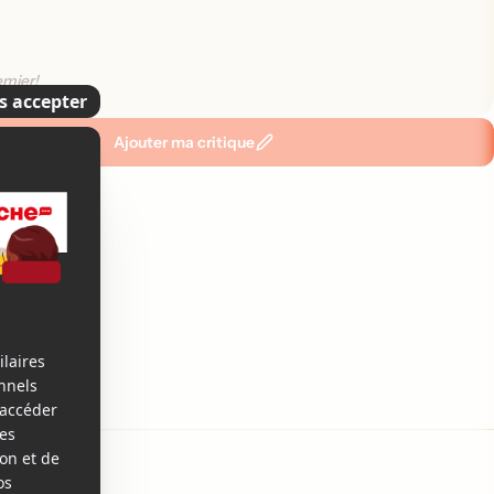
emier!
Ajouter ma critique