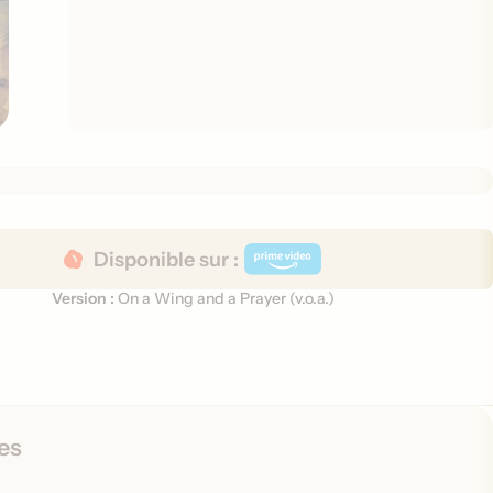
Disponible sur :
Version :
On a Wing and a Prayer (
v.o.a.
)
V
e
r
s
i
o
es
n
s