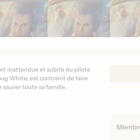
D
ort inattendue et subite du pilote
é
oug White, est contraint de faire
t
e sauver toute sa famille.
a
i
l
s
d
Membr
e
s