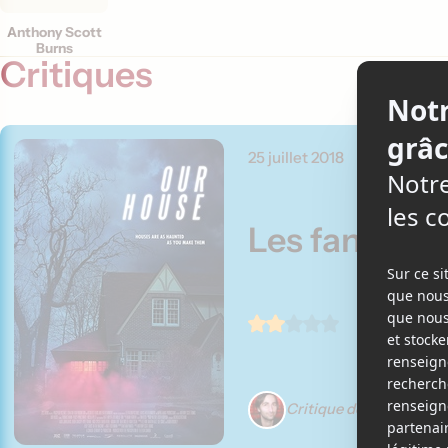
Anthony Scott
Burns
Critiques
25 juillet 2018
Les fantôme
Critique de Martin Gig