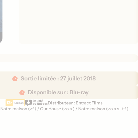
Sortie limitée :
27 juillet 2018
Disponible sur :
Blu-ray
Distributeur :
Entract Films
HORREUR
:
Notre maison (
v.f.
)
/
Our House (
v.o.a.
)
/
Notre maison (
v.o.a.s.-t.f.
)