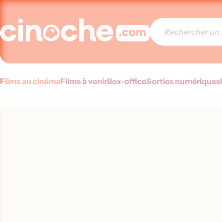
Films au cinéma
Films à venir
Box-office
Sorties numériques