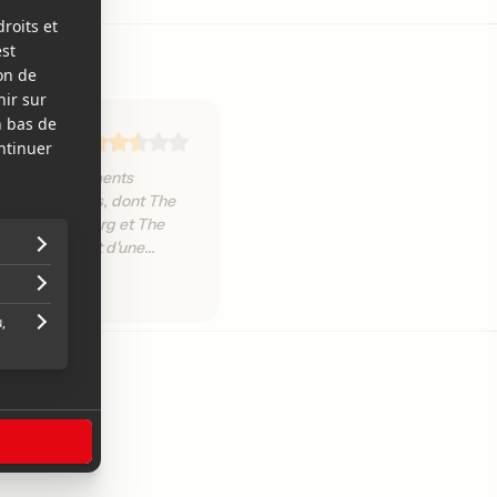
ompte des éléments
plus prenantes, dont The
Stuart Rosenberg et The
iedkin, ce récit d'une
les démons du passé
plète
rs le drame familial
s prévisibles. »