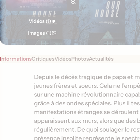
Vidéos (1)
Images (1)
Informations
Critiques
Vidéos
Photos
Actualités
S
I
Depuis le décès tragique de papa et m
y
jeunes frères et soeurs. Cela ne l'emp
n
n
sur une machine révolutionnaire capable
f
o
grâce à des ondes spéciales. Plus il te
o
p
manifestations étranges se déroulent 
s
r
apparaissent aux murs, alors que des 
i
m
s
régulièrement. De quoi soulager le res
a
présence insolite représente le spectr