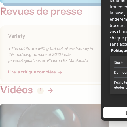
Revues de presse
Variety
The H
« Apart 
« The spirits are willing but not all are friendly in
black sm
this middling remake of 2010 indie
encounter
psychological horror 'Phasma Ex Machina.' »
to sugge
Lire la critique complète
Lire la 
Vidéos
1