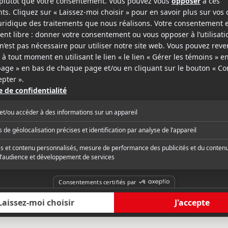
ollywood Reporter
Médiafilm
from some creepy-looking tendrils of
« Reprenant à son c
oke that accompany the story's early
d'oeuvres autrement 
s, Our House does little in its first half
Amityville Horror de 
st that menace lurks ahead. »
exorcist de William Fr
fratrie harcelée par 
critique complète
Lire la critique com
bascule rapidement ve
bavard aux revirement