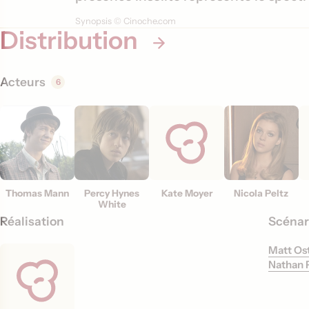
t
Synopsis © Cinoche.com
i
Distribution
o
n
Acteurs
6
s
Thomas Mann
Percy Hynes
Kate Moyer
Nicola Peltz
White
Réalisation
Scénar
Matt Os
Nathan 