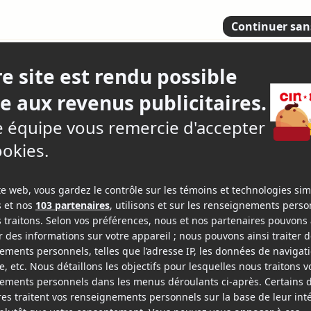
s électriques
nac