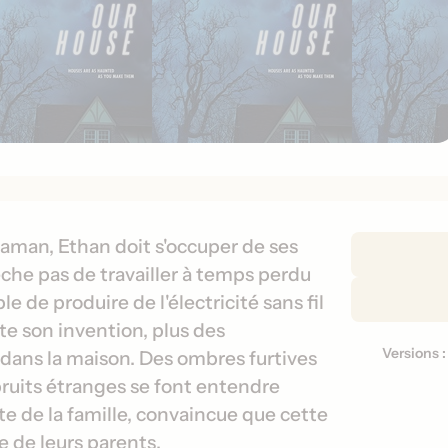
D
aman, Ethan doit s'occuper de ses
é
êche pas de travailler à temps perdu
t
 de produire de l'électricité sans fil
a
ste son invention, plus des
i
Versions 
V
dans la maison. Des ombres furtives
l
e
bruits étranges se font entendre
s
r
d
te de la famille, convaincue que cette
s
e
e de leurs parents.