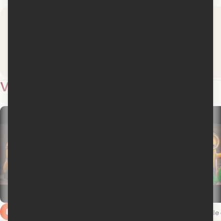
Médiafilm
La Presse
Lire la critique
Lire la critique
Vidéos
4
Bande-annonce finale en français
Bande-annonce finale 