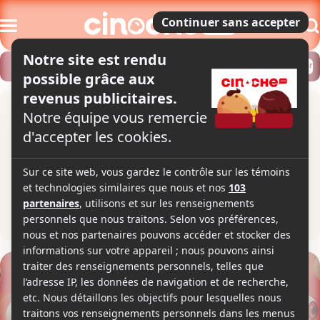
Modifier
Trouver un horaire
Localiser
Les minions et les monstres
Minions & Monsters
1h30
2026
Animation