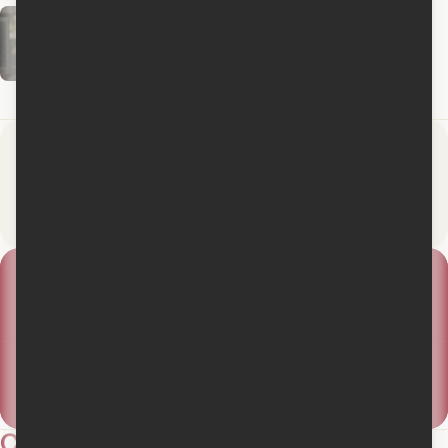
Pierre Coffin
Brian Lynch
Pierre
Coffin
Presse
Membres
Cinoche.com
3
3
4 médias
2 critiques
Lire la critique
5
#
Box-office
Québécois
4
#
Box-office
Nord-Américain
Critiques