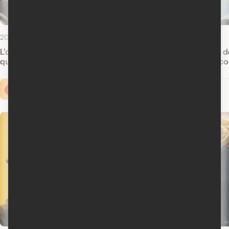
20 juillet 2026
13 juillet 2026
L'odyssée règne au box-office
Moana
ne fait pas 
québécois
box-office québéco
Cinoche.com vous propose ...