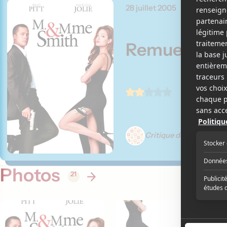
28 juillet 2005
Remue-mén
Critique de Karl Filion
Photos
21