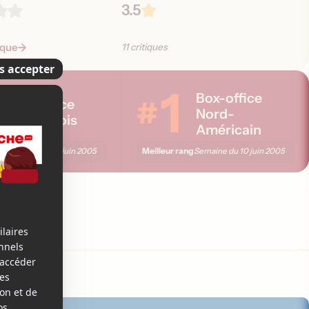
3.5
tique
11 critiques
1
Box-office
#
Box-office
Nord-
Québécois
Américain
ng
Meilleur rang
Semaine du
10 juin 2005
Semaine du
10 juin 2005