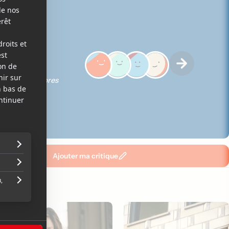
5
ques des membres
Ajouter ma critique