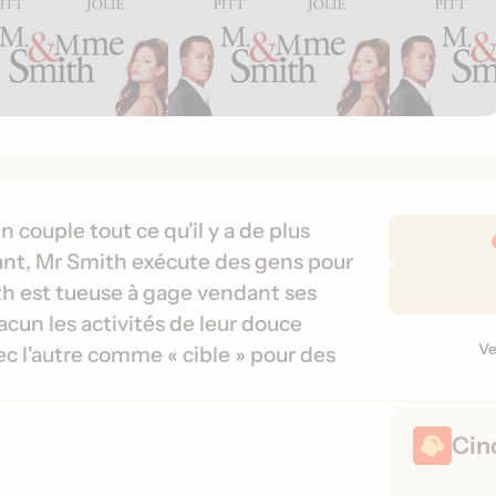
D
ouple tout ce qu'il y a de plus
é
ant, Mr Smith exécute des gens pour
t
h est tueuse à gage vendant ses
a
acun les activités de leur douce
i
Ve
V
ec l'autre comme « cible » pour des
l
e
s
r
d
s
e
Cin
i
s
o
s