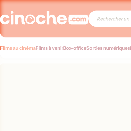
Films au cinéma
Films à venir
Box-office
Sorties numériques