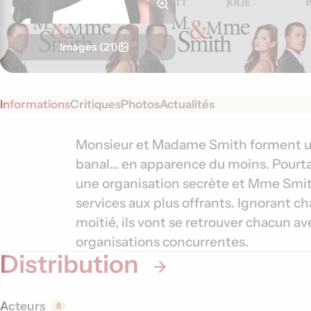
Images (21)
Informations
Critiques
Photos
Actualités
S
I
Monsieur et Madame Smith forment un c
y
banal... en apparence du moins. Pourt
n
n
une organisation secrète et Mme Smit
f
o
services aux plus offrants. Ignorant ch
o
p
moitié, ils vont se retrouver chacun av
s
r
organisations concurrentes.
i
m
Distribution
s
a
t
Acteurs
8