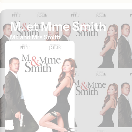
M. et Mme Smith
Mr. and Mrs Smith