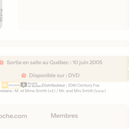
Sortie en salle au Québec :
10 juin 2005
Disponible sur :
DVD
Distributeur :
20th Century Fox
VIOLENCE
rsions :
M. et Mme Smith (
v.f.
)
/
Mr. and Mrs Smith (
v.o.a.
)
Membres
oche.com