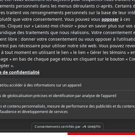
age
3.
11 criti