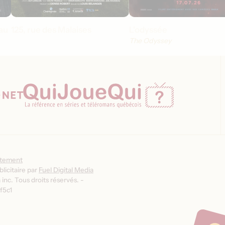
au
125, rue des Malaises
L'odyssée
The Odyssey
ntement
licitaire par
Fuel Digital Media
inc. Tous droits réservés. -
f5c1