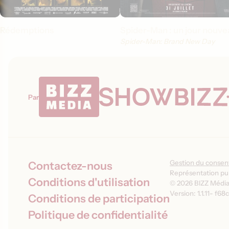
Rédemptions
Spider-Man : un jour nouve
Spider-Man: Brand New Day
Par
Gestion du conse
Contactez-nous
Représentation pub
Conditions d'utilisation
© 2026 BIZZ Média 
Version: 1.1.11
-
f68c
Conditions de participation
Politique de confidentialité