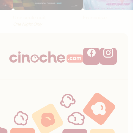
Une seule nuit
François.e
One Night Only