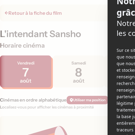
Retour à la fiche du film
L'intendant Sansho
Horaire cinéma
Vendredi
Samedi
Dimanc
7
8
9
août
août
aoû
Cinémas en ordre alphabétique
Utiliser ma position
Localisez-vous pour afficher les cinémas à proximité