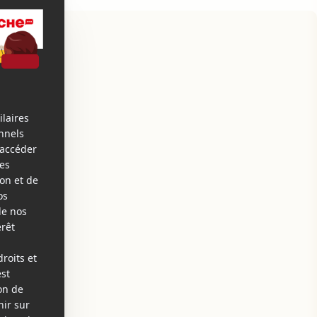
Mercredi
Jeudi
12
13
août
août