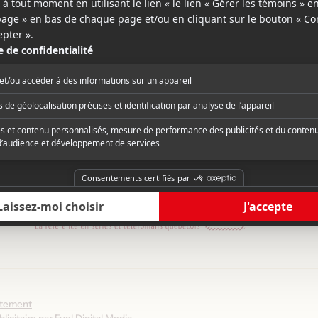
ction prévue à cette date
août 2026
ntement
licitaire par
Fuel Digital Media