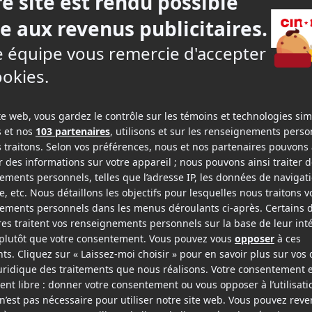
he
Lundi
Mardi
10
11
t
août
août