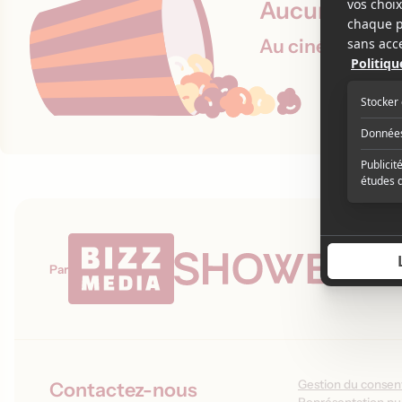
Aucune proje
Au cinéma le 7 
Par
Gestion du conse
Contactez-nous
Représentation pub