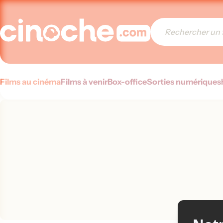
Films au cinéma
Films à venir
Box-office
Sorties numériques