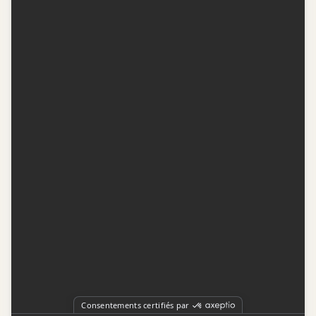
Contactez-nous
Conditions d'utilisation
Conditions de participation
Politique de confidentialité
Gestion du consentement
Représentation publicitaire par
Fuel Digital Media
© 2026 BIZZ Média inc. Tous droits réservés. -
Version: 1.1.11
-
f68cf5c1