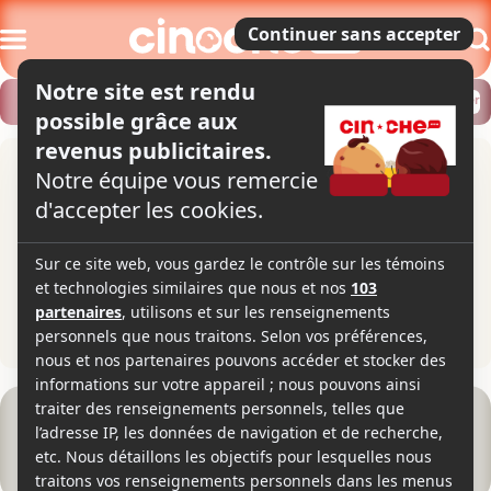
Modifier
Trouver un horaire
Localiser
L'intendant Sansho
2h04
1954
Drame