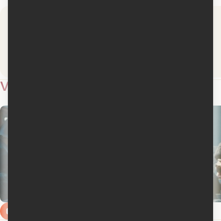
Médiafilm
Agence QMI
Lire la critique
Lire la critique
Vidéos
7
Extrait 3 en anglais
Extrait 2 en anglais