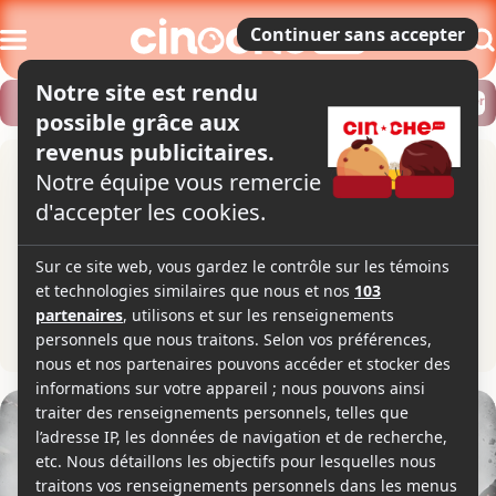
Modifier
Trouver un horaire
Localiser
Les sacrifiés 2
The Expendables 2
1h43
2012
Film d'action