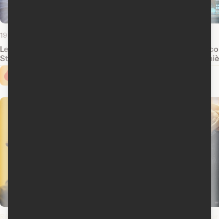
19 septembre 2019
2 septembre 2014
Le meilleur et le pire de Sylvester
Box-office québécoi
Stallone
la galaxie en premiè
Cinoche.com vous propose ...
Rédemptions
L'odyssée